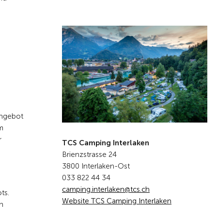
Angebot
m
r
TCS Camping Interlaken
Brienzstrasse 24
3800 Interlaken-Ost
033 822 44 34
c
mp
ng
nt
rl
k
n
tcs
ch
ts.
Website TCS Camping Interlaken
n