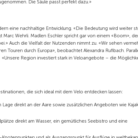
zugenommen. Die Säule passt perfekt dazu.»
dern eine nachhaltige Entwicklung. «Die Bedeutung wird weiter s
gt Marc Wehrli. Madlen Eschler spricht gar von einem «Boom», der
dabei.» Auch die Vielfalt der Nutzenden nimmt zu. «Wir sehen verme
en Touren durch Europa», beobachtet Alexandra Rufibach. Parall
ärt: «Unsere Region investiert stark in Veloangebote – die Möglichk
estinationen, die sich ideal mit dem Velo entdecken lassen:
n Lage direkt an der Aare sowie zusätzlichen Angeboten wie Kajak
lätze direkt am Wasser, ein gemütliches Seebistro und eine
-Knotenpunkten und als Ausgangspunkt für Ausflüge in weltbeka