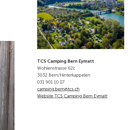
TCS Camping Bern Eymatt
Wohlenstrasse 62c
3032 Bern/Hinterkappelen
031 901 10 07
c
mp
ng
b
rn
tcs
ch
Website TCS Camping Bern Eymatt