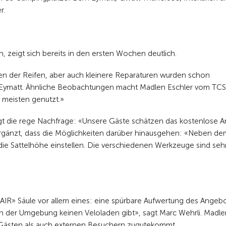
r.
 zeigt sich bereits in den ersten Wochen deutlich.
mpen der Reifen, aber auch kleinere Reparaturen wurden schon
 Eymatt. Ähnliche Beobachtungen macht Madlen Eschler vom TCS
 meisten genutzt.»
gt die rege Nachfrage: «Unsere Gäste schätzen das kostenlose 
rgänzt, dass die Möglichkeiten darüber hinausgehen: «Neben de
e Sattelhöhe einstellen. Die verschiedenen Werkzeuge sind seh
AIR» Säule vor allem eines: eine spürbare Aufwertung des Angebo
 in der Umgebung keinen Veloladen gibt», sagt Marc Wehrli. Madle
hl Gästen als auch externen Besuchern zugutekommt.