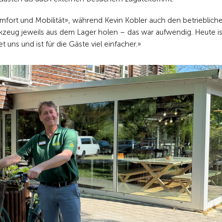
mfort und Mobilität», während Kevin Kobler auch den betrieblich
eug jeweils aus dem Lager holen – das war aufwendig. Heute ist
t uns und ist für die Gäste viel einfacher.»