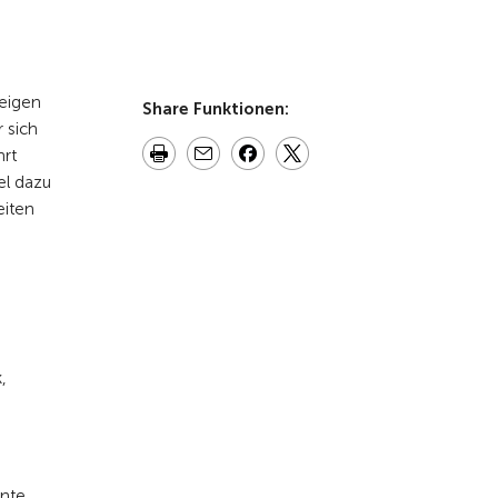
teigen
Share Funktionen:
 sich
hrt
el dazu
eiten
,
nnte