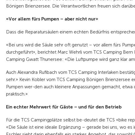
Bönigen Brienzersee. Die Verantwortlichen freuen sich darübe
«Vor allem fürs Pumpen – aber nicht nur»
Dass die Reparatursäulen einem echten Bedürfnis entsprechen,
«Bei uns wird die Säule sehr oft genutzt – vor allem fürs Pu
durchgeführt», berichtet Marc Wehrli vom TCS Camping Bern
Camping Gwatt Thunersee: «Die Luftpumpe wird ganz klar am
Auch Alexandra Rufibach vom TCS Camping Interlaken bestäti
sehr.» Kevin Kobler vom TCS Camping Bönigen Brienzersee e
Pumpen wer-den auch kleinere Anpassungen gemacht, etwa di
praktisch.»
Ein echter Mehrwert für Gäste – und für den Betrieb
Für die TCS Campingplätze selbst be-deutet die TCS «bike rep
«Die Säule ist eine ideale Ergänzung – gerade bei uns, wo es
Eschler sieht darin ebenfalls ein starkes Angebot, das sowo