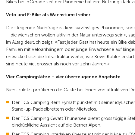
Bikes hin: «Gerade seit der Pandemie hat ihre Nutzung stark 
Velo und E-Bike als Wachstumstreiber
Die steigende Nachfrage ist kein kurzfristiges Phänomen, son
– die Menschen wollen aktiv in der Natur unterwegs sein», sa
im Alltag deutlich zeigt: «Fast jeder Gast hat heute ein Bike 
Familien mit Veloanhängern oder junge Erwachsene auf länger
entwickelt sich die Infrastruktur weiter, wie Kevin Kobler erkl
sind heute viel grösser als noch vor zehn Jahren.»
Vier Campingplätze – vier überzeugende Angebote
Nicht zuletzt profitieren die Gäste bei ihnen von attraktiven D
Der TCS Camping Bern Eymatt punktet mit seiner idyllische
Stand-up-Paddelbrettern oder Mietvelos.
Der TCS Camping Gwatt Thunersee bietet grosszügige Stellp
eindrückliche Aussicht auf die Berner Alpen.
Der TCS Camping Interlaken überzeugt mit der Nähe zu ÖV