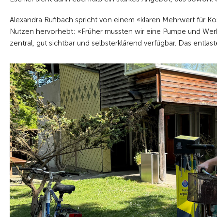
Alexandra Rufibach spricht von einem «klaren Mehrwert für Ko
Nutzen hervorhebt: «Früher mussten wir eine Pumpe und Werkz
zentral, gut sichtbar und selbsterklärend verfügbar. Das entlaste