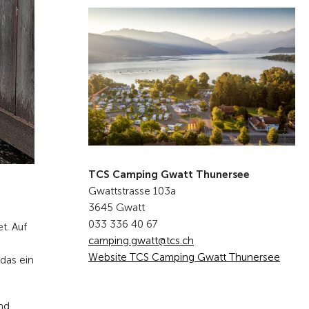
TCS Camping Gwatt Thunersee
Gwattstrasse 103a
3645 Gwatt
033 336 40 67
t. Auf
c
mp
ng
gw
tt
tcs
ch
Website TCS Camping Gwatt Thunersee
 das ein
nd