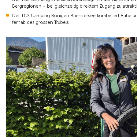
Bergregionen – bei gleichzeitig direktem Zugang zu attrakt
Der TCS Camping Bönigen Brienzersee kombiniert Ruhe und
fernab des grossen Trubels.