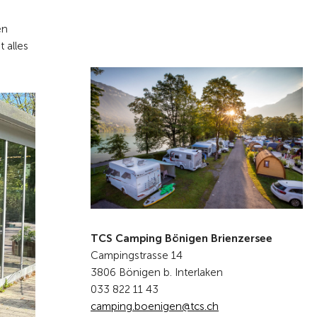
en
 alles
TCS Camping Bönigen Brienzersee
Campingstrasse 14
3806 Bönigen b. Interlaken
033 822 11 43
c
mp
ng
b
n
g
n
tcs
ch