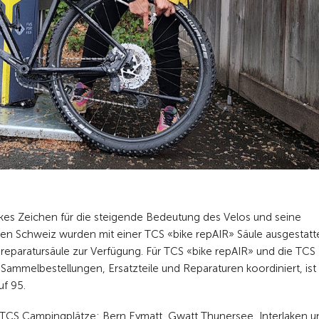
arkes Zeichen für die steigende Bedeutung des Velos und seine
en Schweiz wurden mit einer TCS «bike repAIR» Säule ausgestatte
reparatursäule zur Verfügung. Für TCS «bike repAIR» und die TCS
 Sammelbestellungen, Ersatzteile und Reparaturen koordiniert, ist
uf 95.
er TCS Campingplätze: Bern Eymatt, Gwatt Thunersee, Interlaken u