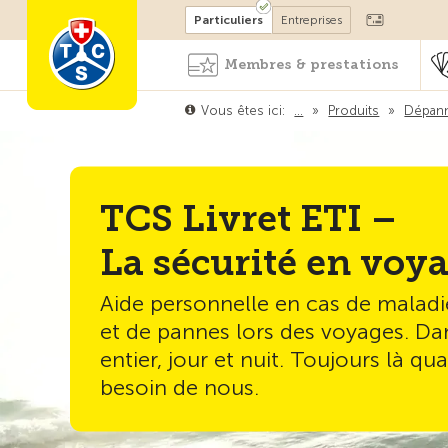
Devenir membre
Particuliers
Entreprises
Membres & prestations
Vous êtes ici:
…
»
Produits
»
Dépann
TCS Livret ETI –
La sécurité en voy
Aide personnelle en cas de maladi
et de pannes lors des voyages. D
entier, jour et nuit. Toujours là q
besoin de nous.