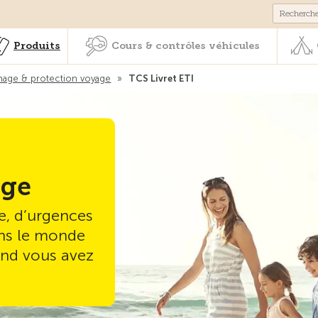
Membres & prestations
Produits
Cours & contrôles véhicul
Produits
Cours & contrôles véhicules
age & protection voyage
»
TCS Livret ETI
age
e, d’urgences
ans le monde
uand vous avez