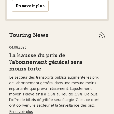
En savoir plus
Touring News
04.08.2026
03.0
La hausse du prix de
Le
l'abonnement général sera
les
moins forte
ha
Le secteur des transports publics augmente les prix
Le ma
de l’abonnement général dans une mesure moins
de 3
importante que prévu initialement. L’ajustement
l’an
moyen s’élève ainsi à 3,6% au lieu de 3,9%. De plus,
Les 
l’offre de billets dégriffée sera élargie. C’est ce dont
depu
ont convenu le secteur et la Surveillance des prix.
2,1%
cett
En savoir plus