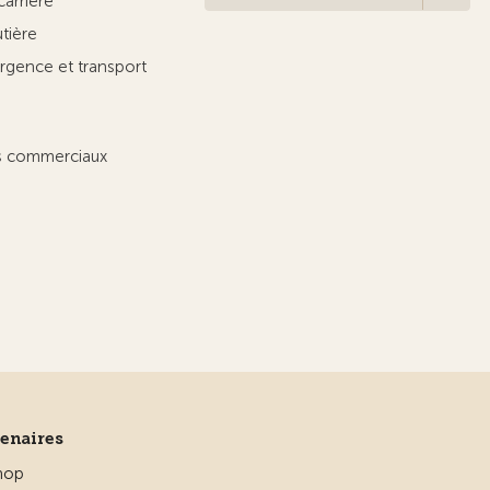
carrière
utière
rgence et transport
ts commerciaux
tenaires
hop