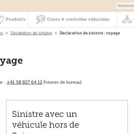
Membres & prestations
Produits
Cours & contrôles véhicul
Produits
Cours & contrôles véhicules
es
»
Déclaration de sinistre
»
Déclaration de sinistre : voyage
oyage
te :
+41 58 827 64 12
(heures de bureau)
Sinistre avec un
véhicule hors de