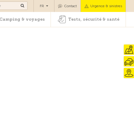
es
Camping & voyages
Tests, sécurité & santé
FR
Contact
Urgence & sinistres
Camping & voyages
Tests, sécurité & santé