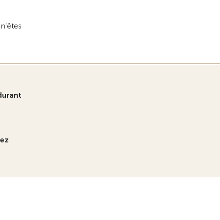
 n'êtes
durant
hez