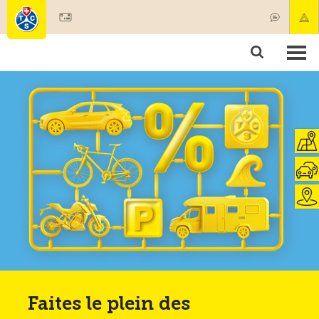
Devenir membre
Membres & prestations
Produits
Cours & contrôles véhicules
Camping & voyages
Tests, sécurité & santé
Faites le plein des