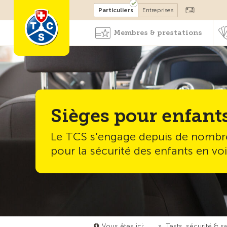
Devenir membre
Particuliers
Entreprises
Membres & prestations
Sièges pour enfant
Le TCS s'engage depuis de nombr
pour la sécurité des enfants en voi
Vous êtes ici:
…
»
Tests, sécurité & s