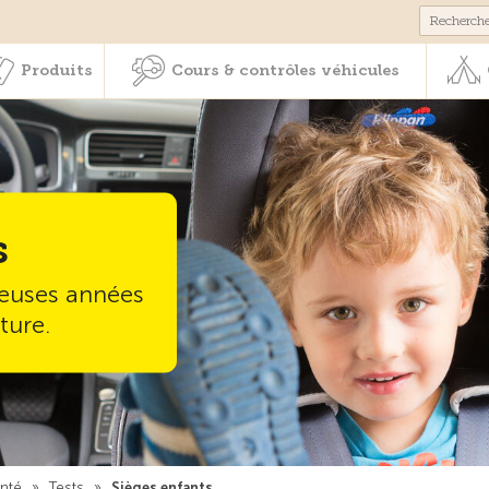
Membres & prestations
Produits
Cours & contrôles véhicul
Produits
Cours & contrôles véhicules
s
euses années
ture.
anté
»
Tests
»
Sièges enfants