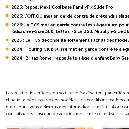
2026:
Rappel Maxi-Cosi base FamilyFix Slide Pro
2026:
l'OFROU met en garde contre de prétendus sièges
2026:
Le TCS met en garde contre les sièges auto pour 
KidsZone i-Size 360, Lettas i-Size 360, Miophy i-Size 
2025 :
Le TCS déconseille fortement l’achat des modèl
2024 :
Touring Club Suisse met en garde contre le siè
2024 :
Britax Römer rappelle le siège d'enfant Baby Sa
La sécurité des enfants en voiture se focalise tout particulièr
chaque année les derniers modèles. Les conditions-cadres du t
outre, nous vous délivrons des informations sur l'utilisation 
conseils utiles ainsi que des explications sur les directives en vi