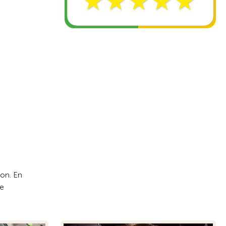
ion. En
de