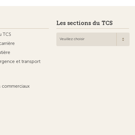
Les sections du TCS
u TCS
Veuillez choisir
carrière
utière
rgence et transport
ts commerciaux