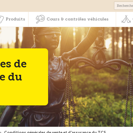
Membres & prestations
Produits
Cours & contrôles véhicul
Produits
Cours & contrôles véhicules
es de
ce du
»
Conditions générales de vente et d'assurance du TCS