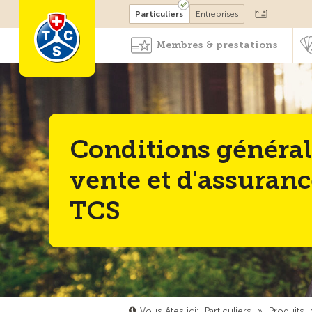
Devenir membre
Particuliers
Entreprises
Membres & prestations
Conditions général
vente et d'assuran
TCS
Vous êtes ici:
Particuliers
»
Produits