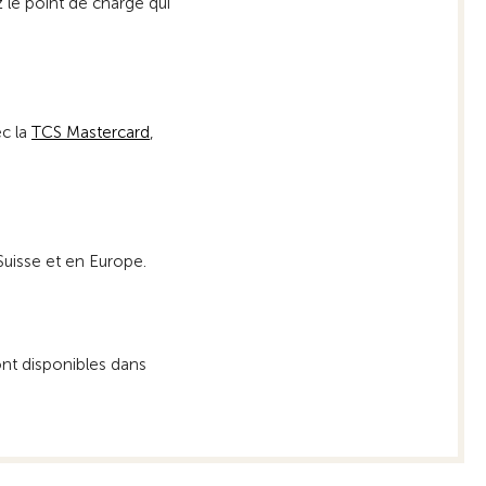
 le point de charge qui
ec la
TCS Mastercard
,
 Suisse et en Europe.
sont disponibles dans