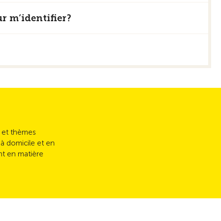
r m‘identifier?
s et thèmes
 à domicile et en
nt en matière