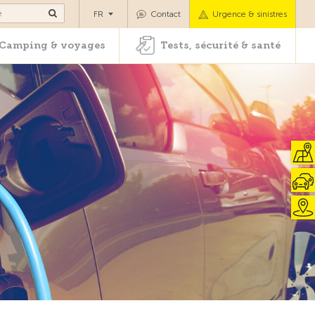
es
Camping & voyages
Tests, sécurité & santé
FR
Contact
Urgence & sinistres
Camping & voyages
Tests, sécurité & santé