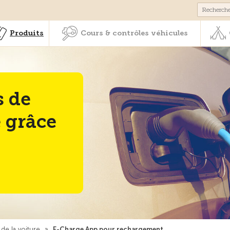
Membres & prestations
Produits
Cours & contrôles véhicul
Produits
Cours & contrôles véhicules
s de
 grâce
de la voiture
»
E-Charge App pour rechargement