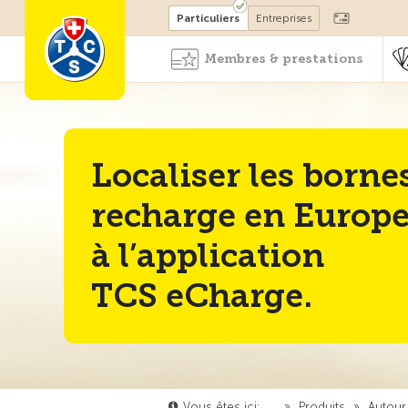
Devenir membre
Particuliers
Entreprises
Membres & prestations
Localiser les borne
recharge en Europe
à l’application
TCS eCharge.
Vous êtes ici:
…
»
Produits
»
Autour 