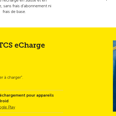
e recharge en Suisse et en
e, sans frais d’abonnement ni
frais de base.
 TCS eCharge
er à charger".
échargement pour appareils
roid
gle Play