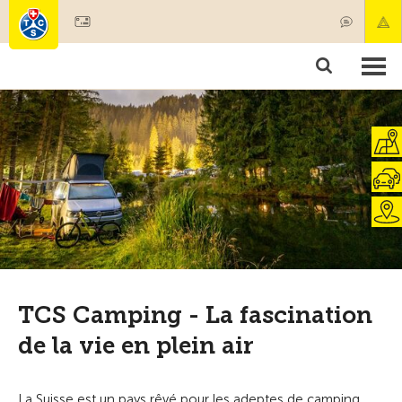
Devenir membre
Membres & prestations
Produits
Cours & contrôles véhicules
Camping & voyages
Tests, sécurité & santé
TCS Camping - La fascination
de la vie en plein air
La Suisse est un pays rêvé pour les adeptes de camping.