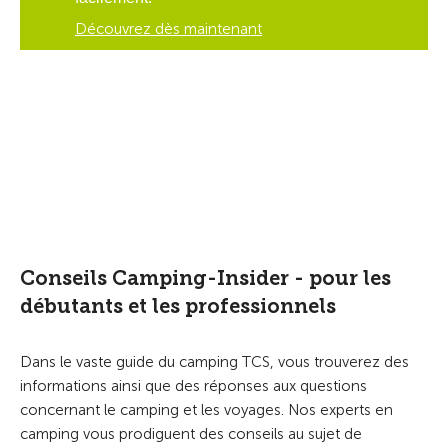
Découvrez dès maintenant
Afficher
Afficher
Afficher
Affiche
25
290
14'500
1'2
les
les
les
les
campings
campings
ca
campings
campings
campings
campin
TCS
en
en
chez
Camping
suisse
europe
des
hôtes
privé
Conseils Camping-Insider - pour les
débutants et les professionnels
Dans le vaste guide du camping TCS, vous trouverez des
informations ainsi que des réponses aux questions
concernant le camping et les voyages. Nos experts en
camping vous prodiguent des conseils au sujet de