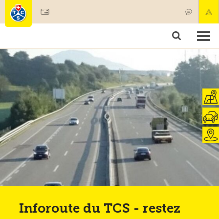
Devenir membre
Membres & prestations
Produits
Cours & contrôles véhicules
Camping & voyages
Tests, sécurité & santé
Inforoute du TCS - restez