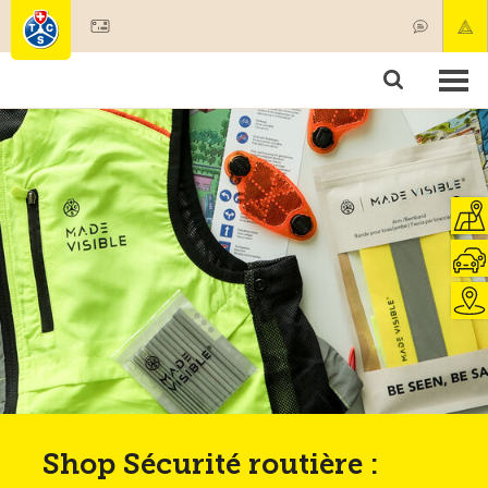
Devenir membre
Membres & prestations
Produits
Cours & contrôles véhicules
Camping & voyages
Tests, sécurité & santé
Shop Sécurité routière :