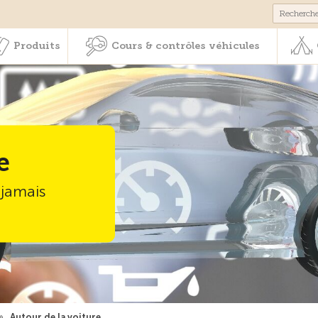
Membres & prestations
Produits
Cours & contrôles véhicul
Produits
Cours & contrôles véhicules
e
 jamais
»
Autour de la voiture