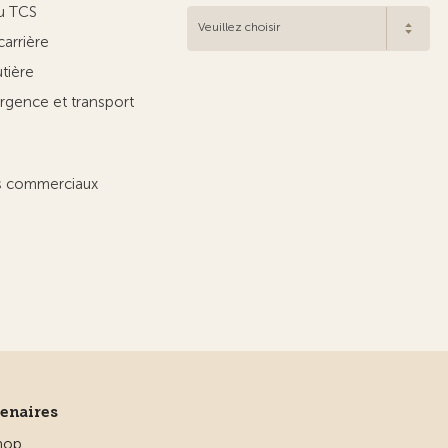
u TCS
Veuillez choisir
carrière
utière
rgence et transport
ts commerciaux
tenaires
hop