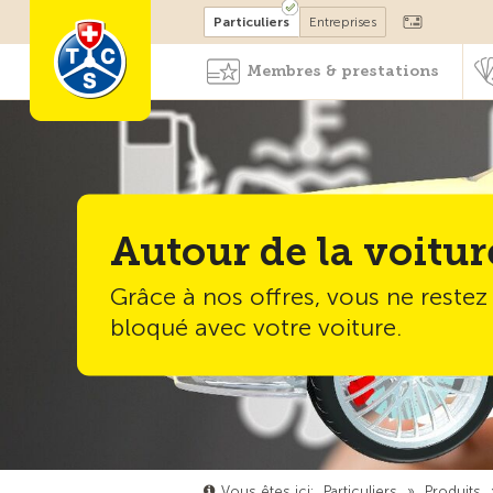
Devenir membre
Particuliers
Entreprises
Membres & prestations
Autour de la voitur
Grâce à nos offres, vous ne restez
bloqué avec votre voiture.
Vous êtes ici:
Particuliers
»
Produits