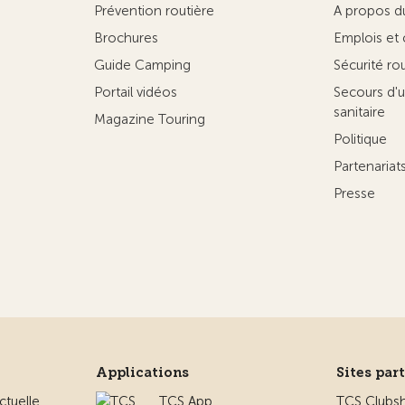
Prévention routière
A propos d
Brochures
Emplois et 
Guide Camping
Sécurité ro
Portail vidéos
Secours d'u
sanitaire
Magazine Touring
Politique
Partenaria
Presse
Applications
Sites par
ctuelle
TCS App
TCS Clubs