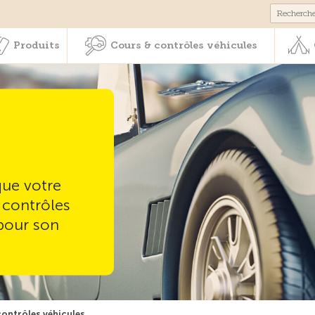
Membres & prestations
Produits
Cours & contrôles véhicul
Produits
Cours & contrôles véhicules
ue votre
 contrôles
 pour son
ontrôles véhicules