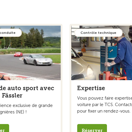
 conduite
Contrôle technique
de auto sport avec
Expertise
 Fässler
Vous pouvez faire expertis
voiture par le TCS. Contac
ience exclusive de grande
pour fixer un rendez-vous.
ignières (NE) !
er
Réserver