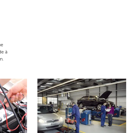
ue
de à
n.