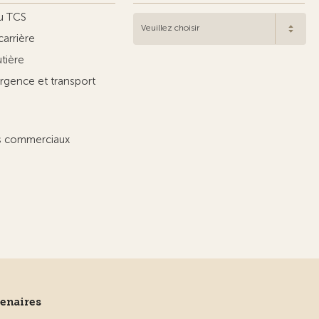
u TCS
Veuillez choisir
carrière
utière
rgence et transport
ts commerciaux
tenaires