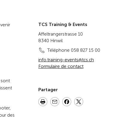
Vers la vue d'ensemble
TCS Training & Events
venir
Affeltrangerstrasse 10
8340 Hinwil
Téléphone 058 827 15 00
info.training-events@tcs.ch
Formulaire de contact
 sont
issent
Partager
ooter,
pour des