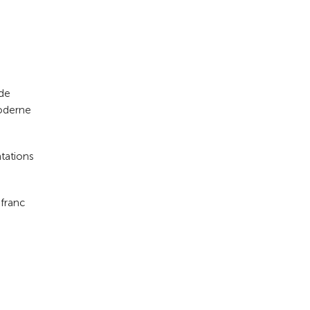
 de
moderne
ntations
 franc