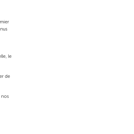
emier
nnus
le, le
er de
à nos