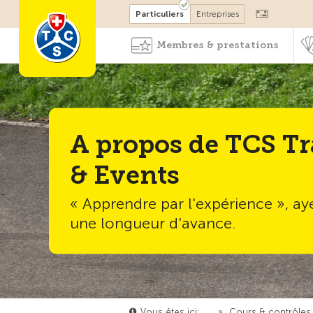
Devenir membre
Particuliers
Entreprises
Membres & prestations
A propos de TCS Tr
& Events
« Apprendre par l'expérience », ay
une longueur d'avance.
Vous êtes ici:
…
»
Cours & contrôles