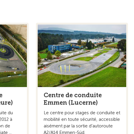
e
Centre de conduite
ure)
Emmen (Lucerne)
uite du
Le centre pour stages de conduite et
2012 à
mobilité en toute sécurité, accessible
on de
aisément par la sortie d’autoroute
te ...
A2/A14 Emmen-Süd.