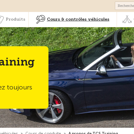
Membres & prestations
Produits
Cours & contrôles véhicul
Produits
Cours & contrôles véhicules
aining
ez toujours
 véhicules
»
Cours de conduite
»
A propos de TCS Training