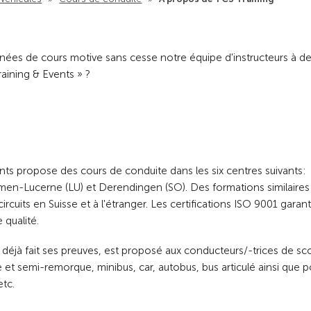
urnées de cours motive sans cesse notre équipe d'instructeurs à de
raining & Events » ?
nts propose des cours de conduite dans les six centres suivants:
Emmen-Lucerne (LU) et Derendingen (SO). Des formations similaires
cuits en Suisse et à l'étranger. Les certifications ISO 9001 garant
qualité.
 déjà fait ses preuves, est proposé aux conducteurs/-trices de sc
ue et semi-remorque, minibus, car, autobus, bus articulé ainsi que 
etc.