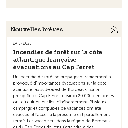
Nouvelles brèves
24.07.2026
21.
Incendies de forêt sur la côte
De
atlantique française :
éc
évacuations au Cap Ferret
sé
Un incendie de forêt se propageant rapidement a
Sur
provoqué d'importantes évacuations sur la côte
un 
atlantique, au sud-ouest de Bordeaux. Sur la
d’é
presqu'île du Cap Ferret, environ 20 000 personnes
per
ont dû quitter leur lieu d'hébergement. Plusieurs
Sym
campings et complexes de vacances ont été
hôt
évacués et l'accès à la presqu'île est partiellement
aus
fermé. Les vacanciers dans la région de Bordeaux
gar
et du Cap Ferret doivent s'attendre à des
des