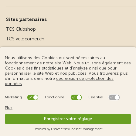
Sites partenaires
TCS Clubshop
TCS velocorner.ch
TCS Microcorner
TCS MADE VISIBLE
TCS lex4you
TCS MyMed