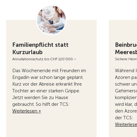
Familienpflicht statt
Beinbru
Kurzurlaub
Meeres
Annullationsschutz bis CHF 120'000.–
Sichere Heim
Das Wochenende mit Freunden im
Während I
Engadin war schon lange geplant.
Azoren pas
Kurz vor der Abreise erkrankt Ihre
schwer und
Tochter an einer starken Grippe.
Gehirners
Jetzt werden Sie zu Hause
komplizier
gebraucht. So hilft der TCS:
wird klar,
Weiterlesen »
den Azoren
der TCS:
Weiterles