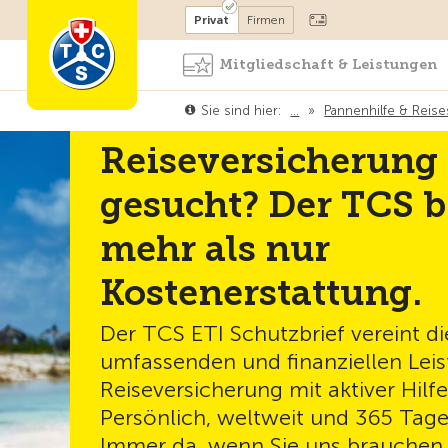
Mitglied werden
Mitglied
Privat
Firmen
Mitgliedschaft & Leistungen
Sie sind hier:
…
»
Pannenhilfe & Reis
Reiseversicherung
gesucht? Der TCS b
mehr als nur
Kostenerstattung.
Der TCS ETI Schutzbrief vereint di
umfassenden und finanziellen Leis
Reiseversicherung mit aktiver Hilfe
Persönlich, weltweit und 365 Tage
Immer da, wenn Sie uns brauchen.