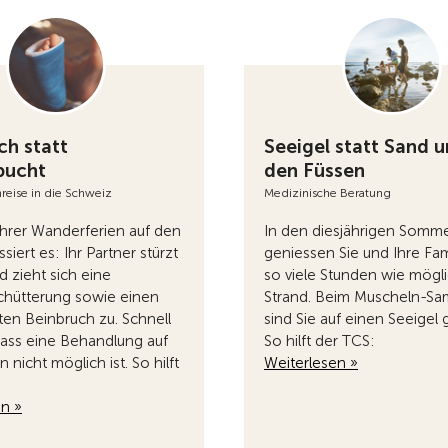
ch statt
Seeigel statt Sand u
bucht
den Füssen
reise in die Schweiz
Medizinische Beratung
hrer Wanderferien auf den
In den diesjährigen Somme
siert es: Ihr Partner stürzt
geniessen Sie und Ihre Fami
 zieht sich eine
so viele Stunden wie mögl
chütterung sowie einen
Strand. Beim Muscheln-S
ten Beinbruch zu. Schnell
sind Sie auf einen Seeigel 
 dass eine Behandlung auf
So hilft der TCS:
 nicht möglich ist. So hilft
Weiterlesen »
en »