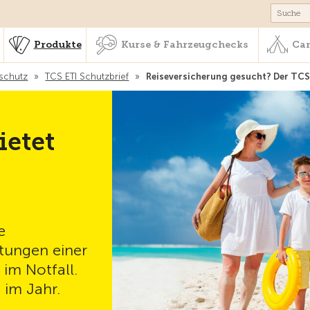
schaft & Leistungen
Produkte
Kurse & Fahrzeugchecks
Produkte
Kurse & Fahrzeugchecks
Cam
eschutz
»
TCS ETI Schutzbrief
»
Reiseversicherung gesucht? Der TCS 
ietet
e
tungen einer
 im Notfall.
 im Jahr.