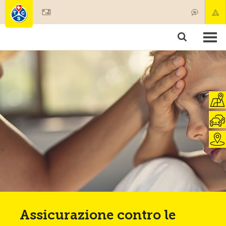
Diventare socio
Societariato & prestazioni
Prodotti
Corsi & controlli veicoli
Camping & viaggi
Test, sicurezza & salute
Assicurazione contro le