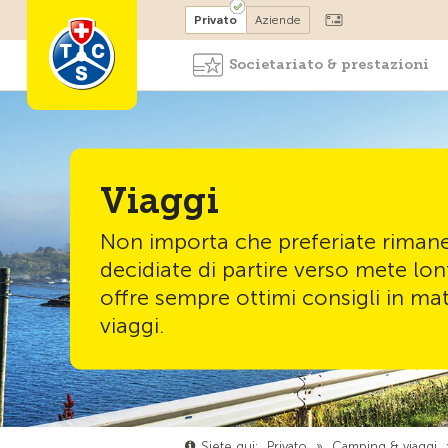
Diventare socio
Privato
Aziende
Societariato & prestazioni
Viaggi
Non importa che preferiate rimane
decidiate di partire verso mete lon
offre sempre ottimi consigli in mat
viaggi.
Siete qui:
Privato
»
Camping & viaggi