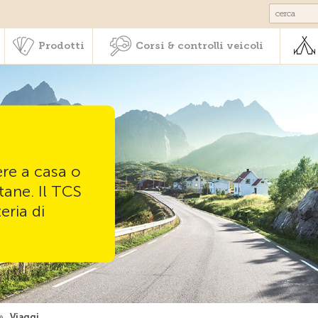
Societariato & prestazioni
Prodotti
Corsi & controlli veic
Prodotti
Corsi & controlli veicoli
re a casa o
tane. Il TCS
eria di
»
Viaggi