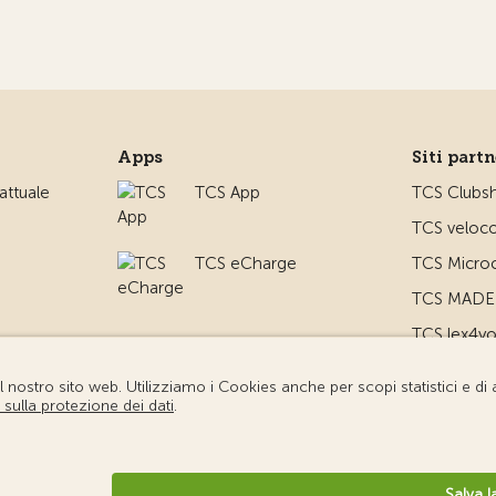
Apps
Siti part
ttuale
TCS App
TCS Clubs
TCS veloco
TCS eCharge
TCS Microc
TCS MADE 
TCS lex4y
TCS MyMe
io