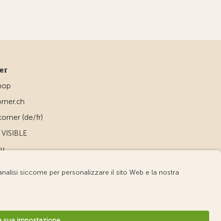
ner
hop
rner.ch
orner (de/fr)
VISIBLE
ou
d