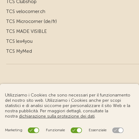
TCS Clubshop
TCS velocorner.ch
TCS Microcorner (de/fr)
TCS MADE VISIBLE
TCS lex4you
TCS MyMed
© Touring Club Svizzero
Condizioni d'uso – Informazioni giuridiche
Protezione dei dati