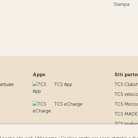
Stampa
Apps
Siti part
ttuale
TCS App
TCS Clubs
TCS veloco
TCS eCharge
TCS Microc
TCS MADE 
TCS lex4y
TCS MyMe
io