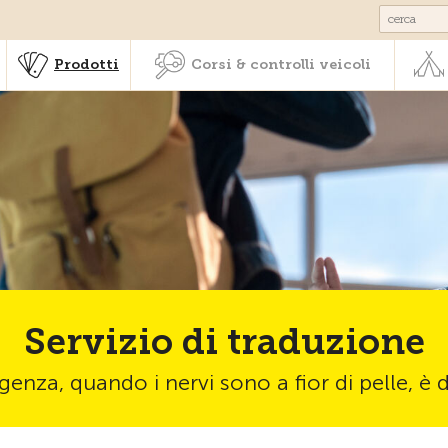
Societariato & prestazioni
Prodotti
Corsi & controlli veic
Prodotti
Corsi & controlli veicoli
Servizio di traduzione
enza, quando i nervi sono a fior di pelle, è d