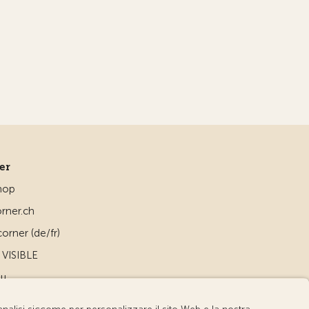
ner
hop
rner.ch
orner (de/fr)
VISIBLE
ou
d