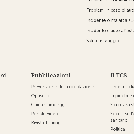
Problemi di comunicazio
Problemi in caso di au
Incidente o malattia all
Incidente d'auto all'est
Salute in viaggio
ni
Pubblicazioni
Il TCS
Prevenzione della circolazione
Il nostro cl
Opuscoli
Impieghi e 
o
Guida Campeggi
Sicurezza s
Portale video
Soccorsi d
sanitario
Rivista Touring
Politica