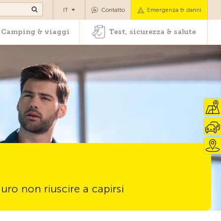
oli
Camping & viaggi
Test, sicurezza & salute
IT
Contatto
Emergenza & danni
Camping & viaggi
Test, sicurezza & salute
uro non riuscire a capirsi