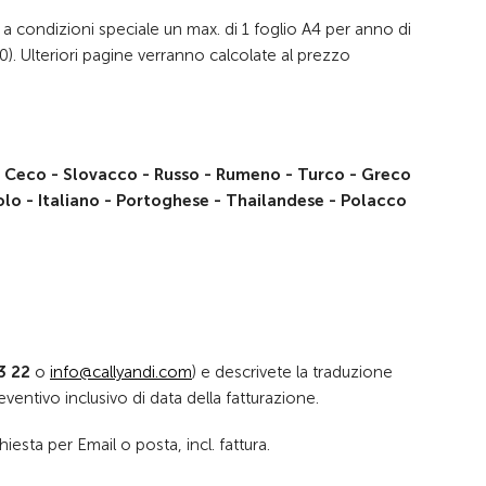
e a condizioni speciale un max. di 1 foglio A4 per anno di
). Ulteriori pagine verranno calcolate al prezzo
 Ceco - Slovacco - Russo - Rumeno - Turco - Greco
olo - Italiano - Portoghese - Thailandese - Polacco
3 22
o
nf
c
lly
nd
c
m
) e descrivete la traduzione
eventivo inclusivo di data della fatturazione.
iesta per Email o posta, incl. fattura.