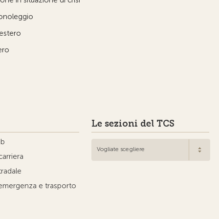
ne in situazione di crisi
tonoleggio
'estero
ero
Le sezioni del TCS
ub
Vogliate scegliere
carriera
tradale
'emergenza e trasporto