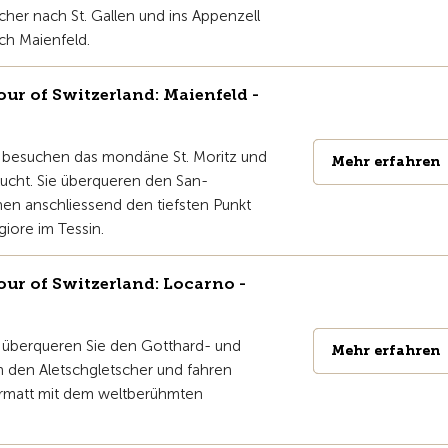
cher nach St. Gallen und ins Appenzell
ch Maienfeld.
r of Switzerland: Maienfeld -
e besuchen das mondäne St. Moritz und
Mehr erfahren
Mehr erfahren
lucht. Sie überqueren den San-
en anschliessend den tiefsten Punkt
iore im Tessin.
r of Switzerland: Locarno -
e überqueren Sie den Gotthard- und
Mehr erfahren
Mehr erfahren
n den Aletschgletscher und fahren
Zermatt mit dem weltberühmten