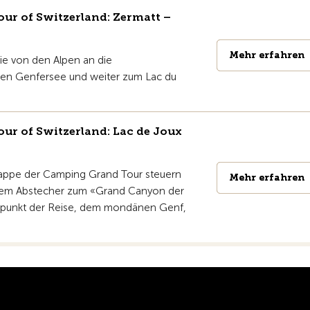
r of Switzerland: Zermatt –
Mehr erfahren
Mehr erfahren
sie von den Alpen an die
 den Genfersee und weiter zum Lac du
r of Switzerland: Lac de Joux
Etappe der Camping Grand Tour steuern
Mehr erfahren
Mehr erfahren
inem Abstecher zum «Grand Canyon der
ndpunkt der Reise, dem mondänen Genf,