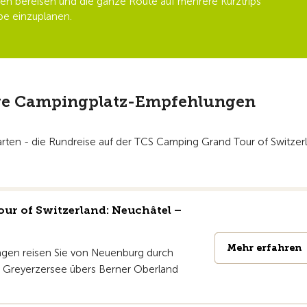
pen bereisen und die ganze Route auf mehrere Kurztrips
ppe einzuplanen.
ve Campingplatz-Empfehlungen
tarten - die Rundreise auf der TCS Camping Grand Tour of Switzer
r of Switzerland: Neuchâtel –
Mehr erfahren
Mehr erfahren
ngen reisen Sie von Neuenburg durch
m Greyerzersee übers Berner Oberland