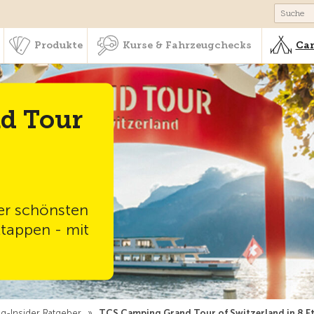
schaft & Leistungen
Produkte
Kurse & Fahrzeugchecks
Produkte
Kurse & Fahrzeugchecks
Cam
d Tour
er schönsten
tappen - mit
g-Insider Ratgeber
»
TCS Camping Grand Tour of Switzerland in 8 E