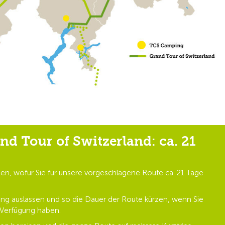
d Tour of Switzerland: ca. 21
nen, wofür Sie für unsere vorgeschlagene Route ca. 21 Tage
ung auslassen und so die Dauer der Route kürzen, wenn Sie
 Verfügung haben.