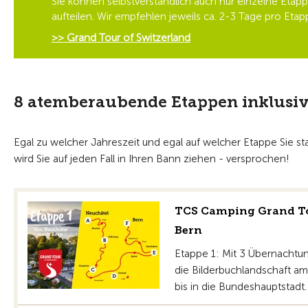
Sie können selbstverständlich auch nur einzelne Etap
aufteilen. Wir empfehlen jeweils ca. 2-3 Tage pro Eta
>> Grand Tour of Switzerland
8 atemberaubende Etappen inklusi
Egal zu welcher Jahreszeit und egal auf welcher Etappe Sie s
wird Sie auf jeden Fall in Ihren Bann ziehen - versprochen!
TCS Camping Grand Tou
Bern
Etappe 1: Mit 3 Übernachtu
die Bilderbuchlandschaft a
bis in die Bundeshauptstadt.