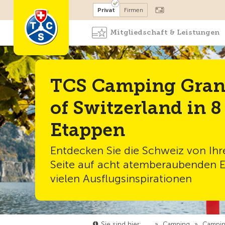
Mitglied werden
Mitglied
Privat
Firmen
Mitgliedschaft & Leistungen
TCS Camping Gran
of Switzerland in 8
Etappen
Entdecken Sie die Schweiz von Ihr
Seite auf acht atemberaubenden E
vielen Ausflugsinspirationen
Sie sind hier:
…
»
Camping
»
Campin