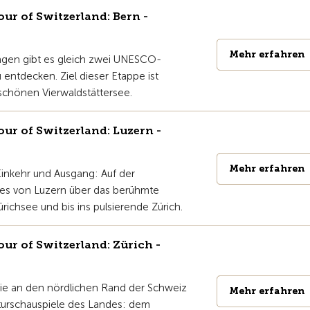
r of Switzerland: Bern -
Mehr erfahren
Mehr erfahren
ngen gibt es gleich zwei UNESCO-
 entdecken. Ziel dieser Etappe ist
chönen Vierwaldstättersee.
r of Switzerland: Luzern -
Mehr erfahren
Mehr erfahren
 Einkehr und Ausgang: Auf der
 es von Luzern über das berühmte
ürichsee und bis ins pulsierende Zürich.
r of Switzerland: Zürich -
Sie an den nördlichen Rand der Schweiz
Mehr erfahren
Mehr erfahren
turschauspiele des Landes: dem