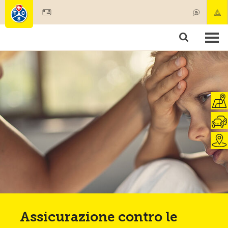
Diventare socio
Societariato & prestazioni
Prodotti
Corsi & controlli veicoli
Camping & viaggi
Test, sicurezza & salute
Assicurazione contro le