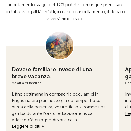
annullamento viaggi del TCS potete comunque prenotare
in tutta tranquillità. Infatti, in caso di annullamento, il denaro
vi verrà rimborsato.
Dovere familiare invece di una
Ap
breve vacanza.
g
Malattia di familiari
Can
Il fine settimana in compagnia degli amici in
Inv
Engadina era pianificato già da tempo. Poco
in 
prima della partenza, vostro figlio si rompe una
cit
gamba durante l’ora di educazione fisica.
Le
Adesso c’è bisogno di voi a casa.
Leggere di più »