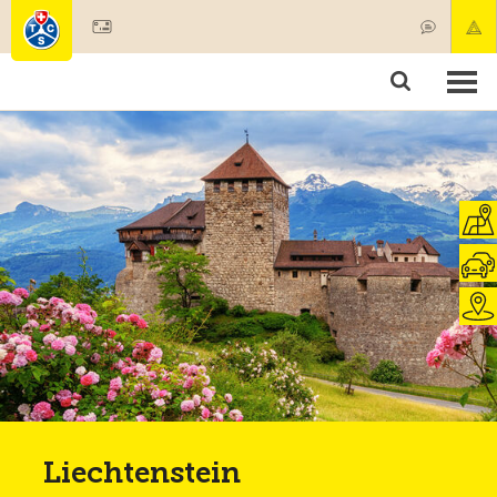
Devenir membre
Membres & prestations
Produits
Cours & contrôles véhicules
Camping & voyages
Tests, sécurité & santé
Liechtenstein