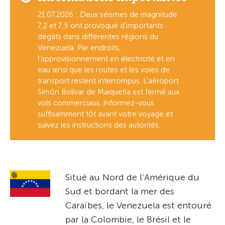
21.07.2026 : Deux séismes de magnitude
7,2 et 7,5 ont provoqué d’importants
dégâts dans différentes régions du
Venezuela. Par endroits,
l’approvisionnement en électricité et en
eau ainsi que les routes et les voies de
transport restent interrompus. L’aéroport
Simón Bolívar de Maiquetía est fermé aux
vols commerciaux. Informez-vous
suffisamment tôt avant votre voyage et
suivez les instructions des autorités.
Situé au Nord de l’Amérique du
Sud et bordant la mer des
Caraïbes, le Venezuela est entouré
par la Colombie, le Brésil et le