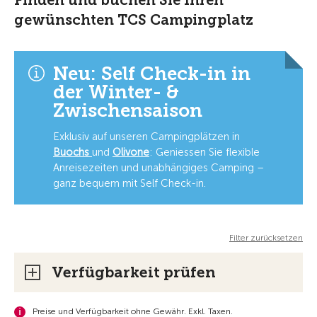
Finden und buchen Sie Ihren
gewünschten TCS Campingplatz
Neu: Self Check-in in
der Winter- &
Zwischensaison
Exklusiv auf unseren Campingplätzen in
Buochs
und
Olivone
: Geniessen Sie flexible
Anreisezeiten und unabhängiges Camping –
ganz bequem mit Self Check-in.
Filter zurücksetzen
Verfügbarkeit prüfen
Preise und Verfügbarkeit ohne Gewähr. Exkl. Taxen.