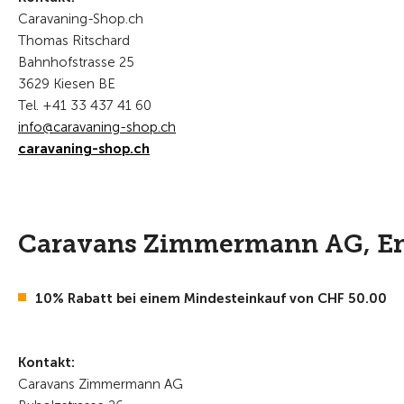
Caravaning-Shop.ch
Thomas Ritschard
Bahnhofstrasse 25
3629 Kiesen BE
Tel. +41 33 437 41 60
nf
c
r
v
n
ng-sh
p
ch
caravaning-shop.ch
Caravans Zimmermann AG, 
10% Rabatt bei einem Mindesteinkauf von CHF 50.00
Kontakt:
Caravans Zimmermann AG