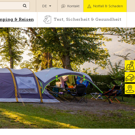
Camping & Reisen
Test, Sicherheit & Gesundheit
DE
Kontakt
Notfall & Schaden
ping & Reisen
Test, Sicherheit & Gesundheit