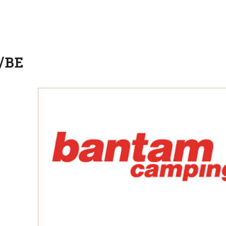
:
/BE