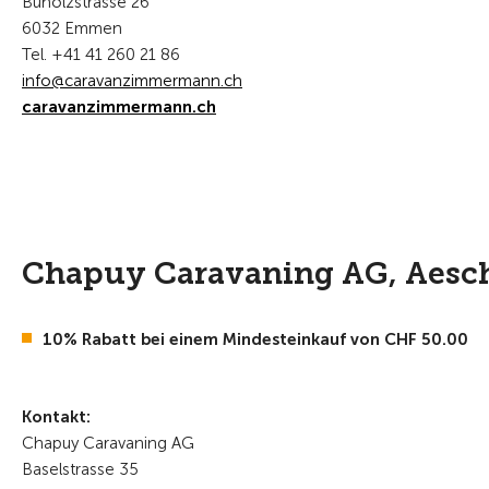
Buholzstrasse 26
6032 Emmen
Tel. +41 41 260 21 86
nf
c
r
v
nz
mm
rm
nn
ch
caravanzimmermann.ch
Chapuy Caravaning AG, Aesc
10% Rabatt bei einem Mindesteinkauf von CHF 50.00
Kontakt:
Chapuy Caravaning AG
Baselstrasse 35