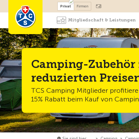
Mitglied werden
Mitglied
Privat
Firmen
Mitgliedschaft & Leistungen
Camping-Zubehör 
reduzierten Preise
TCS Camping Mitglieder profitiere
15% Rabatt beim Kauf von Campi
Sie sind hier:
…
»
Camping
»
Campin