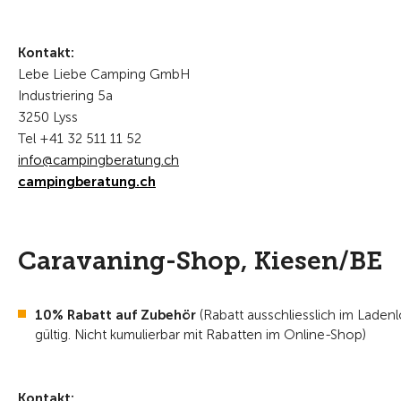
Kontakt:
Lebe Liebe Camping GmbH
Industriering 5a
3250 Lyss
Tel +41 32 511 11 52
nf
c
mp
ngb
r
t
ng
ch
campingberatung.ch
Caravaning-Shop, Kiesen/BE
10% Rabatt auf Zubehör
(Rabatt ausschliesslich im Ladenl
gültig. Nicht kumulierbar mit Rabatten im Online-Shop)
Kontakt: