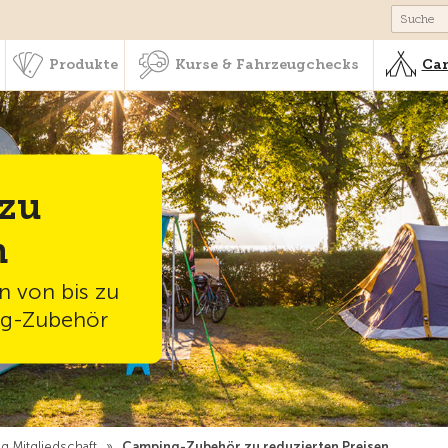
schaft & Leistungen
Produkte
Kurse & Fahrzeugchecks
Produkte
Kurse & Fahrzeugchecks
Cam
zu
n
n von bis zu
ng-Zubehör
g Mitgliedschaft
»
Camping-Zubehör zu reduzierten Preisen