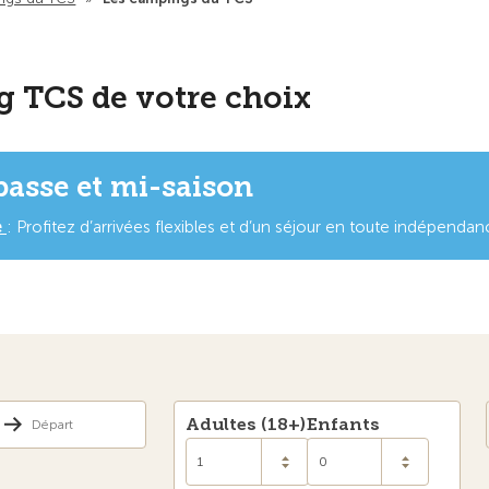
g TCS de votre choix
basse et mi-saison
e
:
Profitez d’arrivées flexibles et d’un séjour en toute indépenda
Adultes (18+)
Enfants
1
0