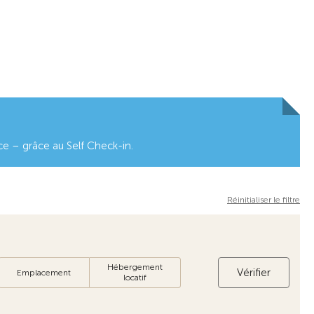
nce – grâce au Self Check-in.
Réinitialiser le filtre
Hébergement
Vérifier
Emplacement
locatif