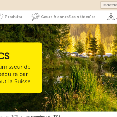
Membres & prestations
Produits
Cours & contrôles véhicul
Produits
Cours & contrôles véhicules
CS
urnisseur de
séduire par
t la Suisse.
ngs du TCS
»
Les campings du TCS