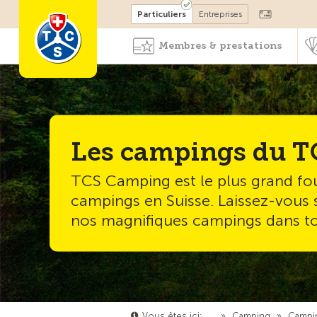
Devenir membre
Particuliers
Entreprises
Membres & prestations
Les campings du T
TCS Camping est le plus grand fo
campings en Suisse. Laissez-vous 
nos magnifiques campings dans tou
Vous êtes ici:
…
»
Camping
»
Campi