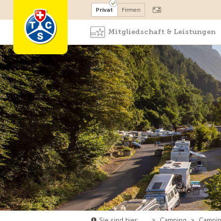
Mitglied werden
Mitglied
Privat
Firmen
Mitgliedschaft & Leistungen
Sie sind hier:
…
»
Camping
»
Campin