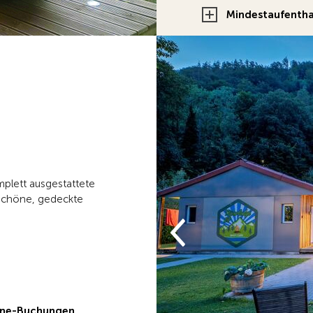
Mindestaufentha
mplett ausgestattete
 schöne, gedeckte
line-Buchungen