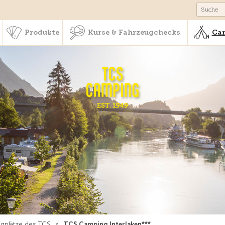
schaft & Leistungen
Produkte
Kurse & Fahrzeugchecks
Produkte
Kurse & Fahrzeugchecks
Cam
gplätze des TCS
»
TCS Camping Interlaken***