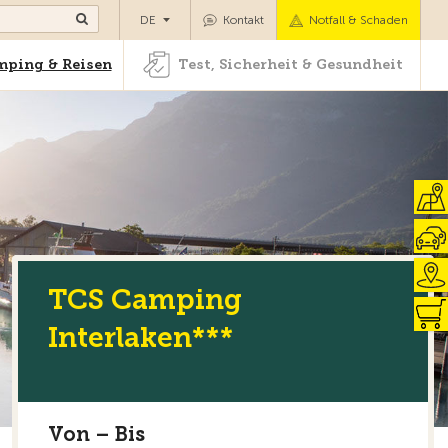
Camping & Reisen
Test, Sicherheit & Gesundheit
DE
Kontakt
Notfall & Schaden
ping & Reisen
Test, Sicherheit & Gesundheit
TCS Camping
Interlaken***
Von – Bis