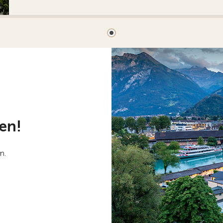
en!
n.