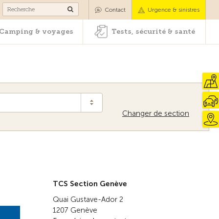
es
Camping & voyages
Tests, sécurité & santé
Contact
Urgence & sinistres
Camping & voyages
Tests, sécurité & santé
Changer de section
Vers la vue d'ensemble
TCS Section Genève
Quai Gustave-Ador 2
1207 Genève