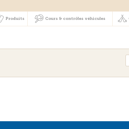
Membres & prestations
Produits
Cours & contrôles véhicul
Produits
Cours & contrôles véhicules