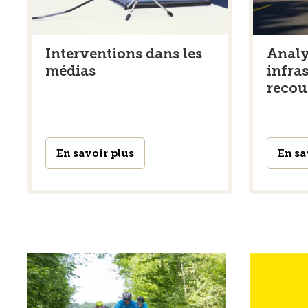
Interventions dans les
Analy
médias
infras
recou
En savoir plus
En sa