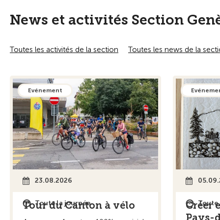
News et activités Section Gen
Toutes les activités de la section
Toutes les news de la sect
Evénement
Evéneme
23.08.2026
05.09
Toute la journée
Toute 
Tour du Canton à vélo
Créer 
Pays-d