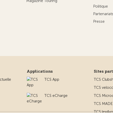
Magazine Touring
Politique
Partenaria
Presse
Applications
Sites par
ctuelle
TCS App
TCS Clubs
TCS veloco
TCS eCharge
TCS Micro
TCS MADE 
TCS lex4y