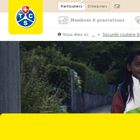
Devenir membre
Particuliers
Entreprises
Membres & prestations
Vous êtes ici:
…
»
Sécurité routière &