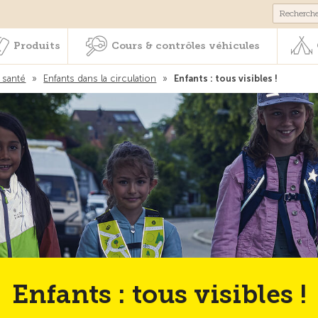
Membres & prestations
Produits
Cours & contrôles véhicul
Produits
Cours & contrôles véhicules
 santé
»
Enfants dans la circulation
»
Enfants : tous visibles !
Enfants : tous visibles !