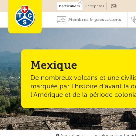
Devenir membre
Particuliers
Entreprises
Membres & prestations
Mexique
De nombreux volcans et une civili
marquée par l'histoire d'avant la 
l'Amérique et de la période colonia
Vous êtes ici:
…
»
Informations touris