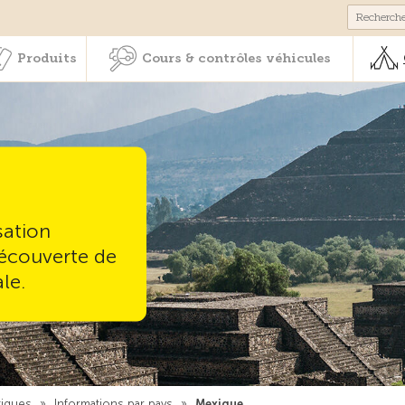
Membres & prestations
Produits
Cours & contrôles véhicul
Produits
Cours & contrôles véhicules
sation
découverte de
le.
tiques
»
Informations par pays
»
Mexique