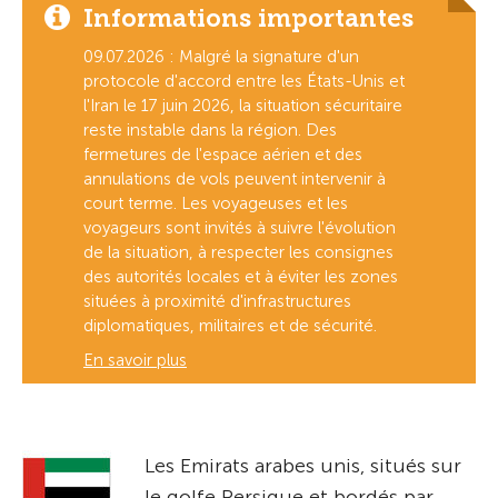
Informations importantes
09.07.2026 : Malgré la signature d'un
protocole d'accord entre les États-Unis et
l'Iran le 17 juin 2026, la situation sécuritaire
reste instable dans la région. Des
fermetures de l'espace aérien et des
annulations de vols peuvent intervenir à
court terme. Les voyageuses et les
voyageurs sont invités à suivre l'évolution
de la situation, à respecter les consignes
des autorités locales et à éviter les zones
situées à proximité d'infrastructures
diplomatiques, militaires et de sécurité.
En savoir plus
Les Emirats arabes unis, situés sur
le golfe Persique et bordés par