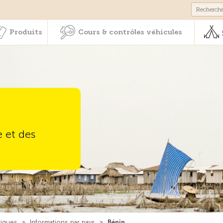
Membres & prestations
Produits
Cours & contrôles véhicul
Produits
Cours & contrôles véhicules
e et des
tiques
»
Informations par pays
»
Bénin