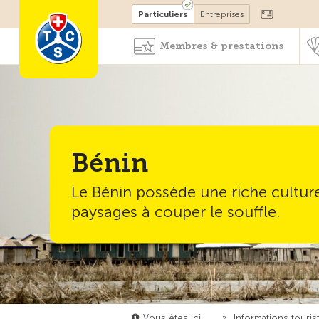
Devenir membre
Particuliers
Entreprises
Membres & prestations
Bénin
Le Bénin possède une riche cultur
paysages à couper le souffle.
Vous êtes ici:
…
»
Informations touris