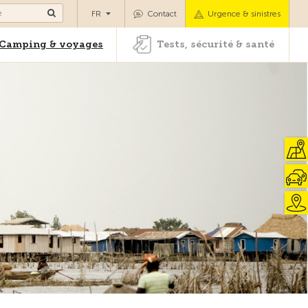
es
Camping & voyages
Tests, sécurité & santé
FR
Contact
Urgence & sinistres
Camping & voyages
Tests, sécurité & santé