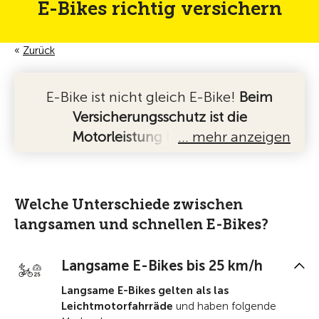
E-Bikes richtig versichern
Zurück
E-Bike ist nicht gleich E-Bike!
Beim
Versicherungsschutz ist die
Motorleistung Ihres E-Bikes
… mehr anzeigen
massgebend
. Bietet Ihr E-Bike eine
Tretunterstützung bis 25 km/h, dann gilt
es als Leichtmotorfahrrad und der
Welche Unterschiede zwischen
Versicherungsschutz ist mit dem eines
langsamen und schnellen E-Bikes?
normalen Fahrrades vergleichbar. Hat
Ihr E-Bike eine Tretunterstützung von
Langsame E-Bikes bis 25 km/h
bis zu 45 km/h, dann geht es um ein
Langsame E-Bikes gelten als las
schnelles E-Bike, welches in die
Leichtmotorfahrräde
und haben folgende
Kategorie der Motorfahrzeuge fällt.