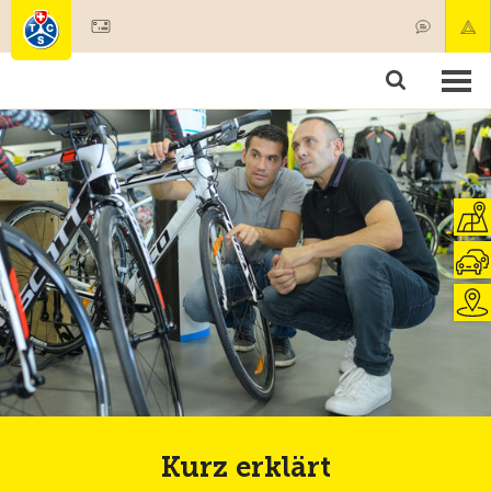
Mitglied werden
Mitgliedschaft & Leistungen
Produkte
Kurse & Fahrzeugchecks
Camping & Reisen
Test, Sicherheit & Gesundheit
Kurz erklärt