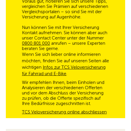
Voraus gut, notieren Sie sich unsere Tipps,
vergleichen Sie Pr
ä
mien auf verschiedenen
Vergleichsportalen
–
so sind Sie mit der
Versicherung auf Augenh
ö
he.
Nun k
ö
nnen Sie mit Ihrer Versicherung
Kontakt aufnehmen. Sie k
ö
nnen aber auch
unser
Contact
Center unter der Nummer
0800 801 000
anrufen
–
unsere Experten
beraten Sie gerne.
Wenn Sie sich lieber online informieren
möchten, finden Sie auf unseren Seiten
alle
wichtigen
Infos zur TCS Veloversicherung
für Fahrrad und E-Bike
.
Wir empfehlen Ihnen, beim Einholen und
Analysieren der verschiedenen Offerten
und vor dem Abschluss der Versicherung
zu pr
ü
fen, ob die Offerte spezifisch auf
Ihre Bed
ü
rfnisse zugeschnitten ist.
TCS Veloversicherung online abschliessen