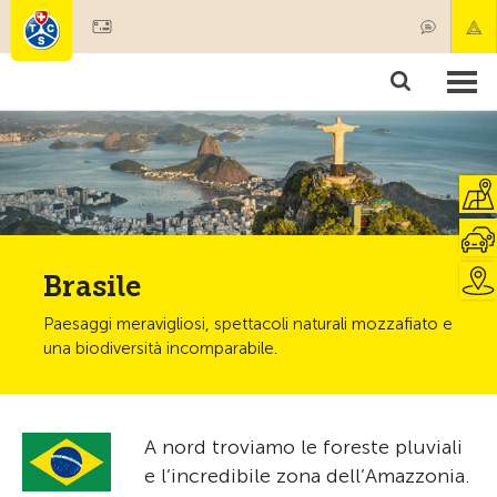
Diventare socio
Societariato & prestazioni
Prodotti
Corsi & controlli veicoli
Camping & viaggi
Test, sicurezza & salute
Brasile
Paesaggi meravigliosi, spettacoli naturali mozzafiato e
una biodiversità incomparabile.
A nord troviamo le foreste pluviali
e l’incredibile zona dell’Amazzonia.