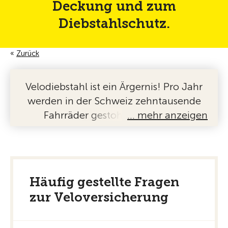
Deckung und zum
Diebstahlschutz.
Zurück
Velodiebstahl ist ein Ärgernis! Pro Jahr
werden in der Schweiz zehntausende
Fahrräder gestohlen oder zum
… mehr anzeigen
Gebrauch entwendet. Und
möglicherweise wiegen Sie sich in
falscher Sicherheit, wenn Sie denken,
der Diebstahl Ihres Velos sei über Ihre
Häufig gestellte Fragen
Hausratversicherung gedeckt:
Denn die
zur Veloversicherung
Grundversicherung vergütet den
Schaden nicht in jedem Fall. Bei