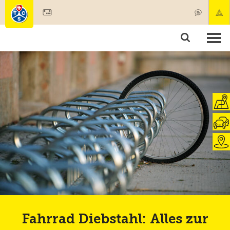
Mitglied werden
Mitgliedschaft & Leistungen
Produkte
Kurse & Fahrzeugchecks
Camping & Reisen
Test, Sicherheit & Gesundheit
Fahrrad Diebstahl: Alles zur