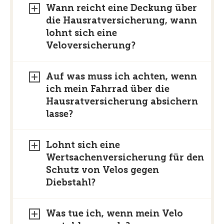
Deckungslücken in der
Wann reicht eine Deckung über
Hausratversicherung könnte
eine
die Hausratversicherung, wann
Fahrradversicherung die Lösung sein.
lohnt sich eine
Der TCS gibt Empfehlungen, auf was
Veloversicherung?
Sie achten müssen und wie Sie sich
gegen Diebstahl schützen können.
Auf was muss ich achten, wenn
ich mein Fahrrad über die
Hausratversicherung absichern
lasse?
Lohnt sich eine
Wertsachenversicherung für den
Schutz von Velos gegen
Diebstahl?
Was tue ich, wenn mein Velo