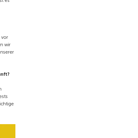
st es
 vor
n wir
unserer
unft?
n
ests
ichtige