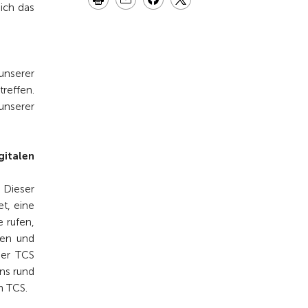
ich das
unserer
treffen.
unserer
gitalen
 Dieser
et, eine
e rufen,
ren und
der TCS
ns rund
m TCS.