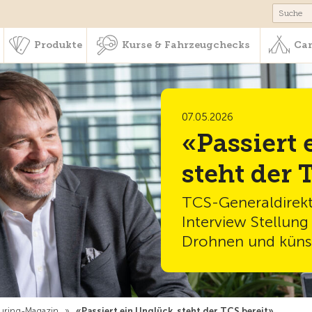
schaft & Leistungen
Produkte
Kurse & Fahrzeugchecks
Produkte
Kurse & Fahrzeugchecks
Cam
07.05.2026
«Passiert 
steht der 
TCS-Generaldirekt
Interview Stellun
Drohnen und künstl
uring-Magazin
»
«Passiert ein Unglück, steht der TCS bereit»