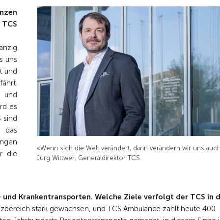
nzen
 TCS
anzig
s uns
t und
hrt.
s und
rd es
 sind
r das
ingen
«Wenn sich die Welt verändert, dann verändern wir uns auch
r die
Jürg Wittwer, Generaldirektor TCS
l- und Krankentransporten. Welche Ziele verfolgt der TCS in 
lanzbereich stark gewachsen, und TCS Ambulance zählt heute 400