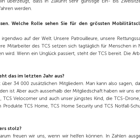
in überzeugt, dass in Zukunft sehr günstige Ein- bis Zweisitze
fahren werden.
sen. Welche Rolle sehen Sie für den grössten Mobilitätsc
rgendwo auf der Welt. Unsere Patrouilleure, unsere Rettungssan
ere Mitarbeiter des TCS setzen sich tagtäglich für Menschen in 
en wird. Wenn ein Unglück passiert, steht der TCS bereit. Die Arb
ht das im letzten Jahr aus?
t über 34 000 zusätzlichen Mitgliedern. Man kann also sagen, da
n ist. Aber auch ausserhalb der Mitgliedschaft haben wir uns er
g, TCS Velocorner und auch unser jüngstes Kind, die TCS-Drone
ten Produkte TCS Home, TCS Home Security und TCS Notfall-Schut
rs stolz?
darum freuen wir uns, wenn wir helfen können. In Zahlen ausge