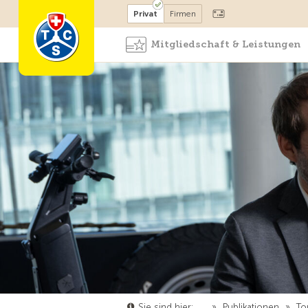
Mitglied werden
Mitglied
Privat
Firmen
Mitgliedschaft & Leistungen
Sie sind hier:
…
»
Publikationen
»
To