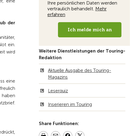
r, eine
lub der
itäter,
Not ein.
Weitere Dienstleistungen der Touring-
eit wird
Redaktion
Aktuelle Ausgabe des Touring-
Magazins
ss eine
freulich
Leserquiz
, haben
zbrief.
Inserieren im Touring
Share Funktionen:
drückt,