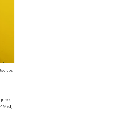
ätsclubs
 jene,
9 ist,