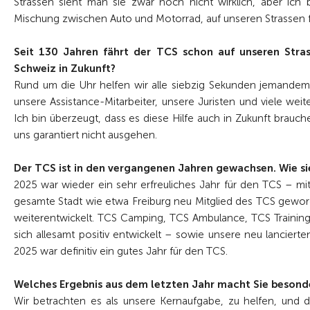
Strassen sieht man sie zwar noch nicht wirklich, aber ich b
Mischung zwischen Auto und Motorrad, auf unseren Strassen 
Seit 130 Jahren fährt der TCS schon auf unseren Stras
Schweiz in Zukunft?
Rund um die Uhr helfen wir alle siebzig Sekunden jemandem i
unsere Assistance-Mitarbeiter, unsere Juristen und viele weit
Ich bin überzeugt, dass es diese Hilfe auch in Zukunft brauch
uns garantiert nicht ausgehen.
Der TCS ist in den vergangenen Jahren gewachsen. Wie sie
2025 war wieder ein sehr erfreuliches Jahr für den TCS – mi
gesamte Stadt wie etwa Freiburg neu Mitglied des TCS geworde
weiterentwickelt. TCS Camping, TCS Ambulance, TCS Trainin
sich allesamt positiv entwickelt – sowie unsere neu lancier
2025 war definitiv ein gutes Jahr für den TCS.
Welches Ergebnis aus dem letzten Jahr macht Sie besonde
Wir betrachten es als unsere Kernaufgabe, zu helfen, und 