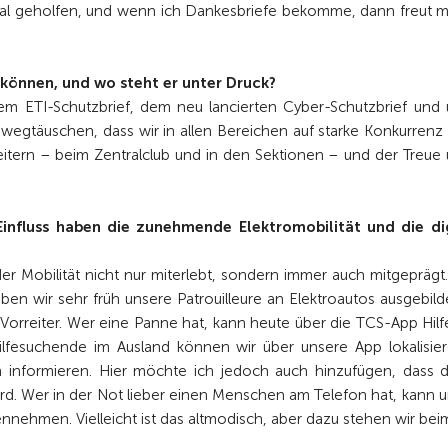
 Mal geholfen, und wenn ich Dankesbriefe bekomme, dann freut m
können, und wo steht er unter Druck?
m ETI-Schutzbrief, dem neu lancierten Cyber-Schutzbrief und 
nwegtäuschen, dass wir in allen Bereichen auf starke Konkurrenz 
itern – beim Zentralclub und in den Sektionen – und der Treue 
Einfluss haben die zunehmende Elektromobilität und die di
r Mobilität nicht nur miterlebt, sondern immer auch mitgeprägt.
en wir sehr früh unsere Patrouilleure an Elektroautos ausgebild
r Vorreiter. Wer eine Panne hat, kann heute über die TCS-App Hilf
. Hilfesuchende im Ausland können wir über unsere App lokalisie
 informieren. Hier möchte ich jedoch auch hinzufügen, dass 
d. Wer in der Not lieber einen Menschen am Telefon hat, kann u
nehmen. Vielleicht ist das altmodisch, aber dazu stehen wir bei