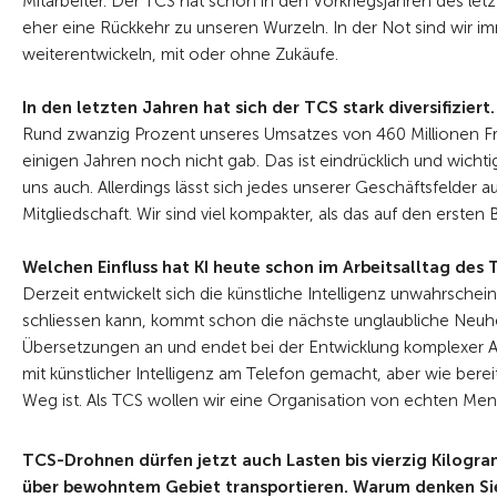
Mitarbeiter. Der TCS hat schon in den Vorkriegsjahren des let
eher eine Rückkehr zu unseren Wurzeln. In der Not sind wir im
weiterentwickeln, mit oder ohne Zukäufe.
In den letzten Jahren hat sich der TCS stark diversifiziert
Rund zwanzig Prozent unseres Umsatzes von 460 Millionen F
einigen Jahren noch nicht gab. Das ist eindrücklich und wichti
uns auch. Allerdings lässt sich jedes unserer Geschäftsfelder 
Mitgliedschaft. Wir sind viel kompakter, als das auf den ersten
Welchen Einfluss hat KI heute schon im Arbeitsalltag des T
Derzeit entwickelt sich die künstliche Intelligenz unwahrsch
schliessen kann, kommt schon die nächste unglaubliche Neuheit
Übersetzungen an und endet bei der Entwicklung komplexer Al
mit künstlicher Intelligenz am Telefon gemacht, aber wie bereit
Weg ist. Als TCS wollen wir eine Organisation von echten Me
TCS-Drohnen dürfen jetzt auch Lasten bis vierzig Kilogr
über bewohntem Gebiet transportieren. Warum denken Si