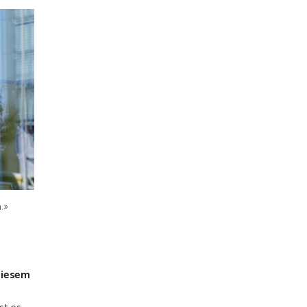
.»
diesem