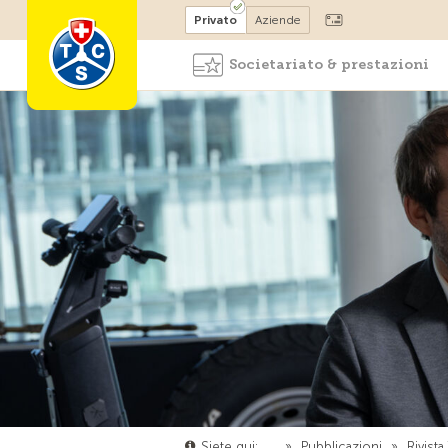
Diventare socio
Privato
Aziende
Societariato & prestazioni
Siete qui:
…
»
Pubblicazioni
»
Rivist