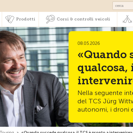
Societariato & prestazioni
Prodotti
Corsi & controlli veic
Prodotti
Corsi & controlli veicoli
08.05.2026
«Quando 
qualcosa, 
interveni
Nella seguente inte
del TCS Jürg Wittw
autonomi, i droni e 
a Touring
»
«Quando succede qualcosa, il TCS è pronto a intervenire»