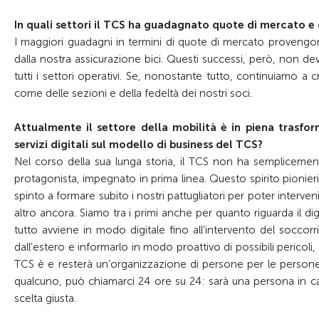
In quali settori il TCS ha guadagnato quote di mercato e
I maggiori guadagni in termini di quote di mercato provengo
dalla nostra assicurazione bici. Questi successi, però, non d
tutti i settori operativi. Se, nonostante tutto, continuiamo a 
come delle sezioni e della fedeltà dei nostri soci.
Attualmente il settore della mobilità è in piena trasfor
servizi digitali sul modello di business del TCS?
Nel corso della sua lunga storia, il TCS non ha semplicement
protagonista, impegnato in prima linea. Questo spirito pionieris
spinto a formare subito i nostri pattugliatori per poter interveni
altro ancora. Siamo tra i primi anche per quanto riguarda il d
tutto avviene in modo digitale fino all’intervento del socco
dall’estero e informarlo in modo proattivo di possibili pericoli,
TCS è e resterà un’organizzazione di persone per le persone.
qualcuno, può chiamarci 24 ore su 24: sarà una persona in c
scelta giusta.