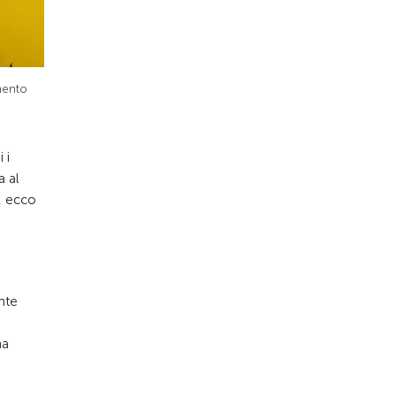
amento
 i
a al
i, ecco
nte
ma