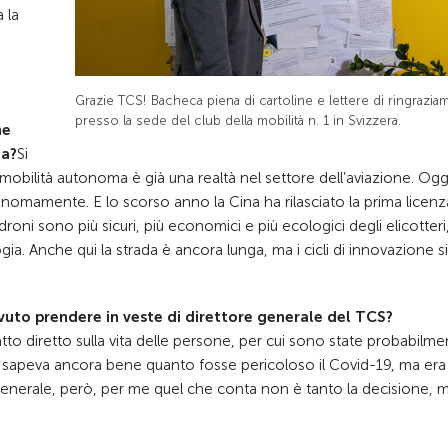
 la
Grazie TCS! Bacheca piena di cartoline e lettere di ringrazi
presso la sede del club della mobilità n. 1 in Svizzera.
ne
za?
Si
mobilità autonoma è già una realtà nel settore dell’aviazione. Oggi
tonomamente. E lo scorso anno la Cina ha rilasciato la prima licenz
roni sono più sicuri, più economici e più ecologici degli elicotter
. Anche qui la strada è ancora lunga, ma i cicli di innovazione si
ovuto prendere in veste di direttore generale del TCS?
tto diretto sulla vita delle persone, per cui sono state probabilme
 si sapeva ancora bene quanto fosse pericoloso il Covid-19, ma era
enerale, però, per me quel che conta non è tanto la decisione, 