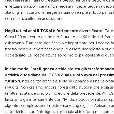
Negli ultimi anni siamo cresciuti notevolmente nel settore de
effettuava trasporti sanitari già negli anni dell’anteguerra dello
alle origini. In caso di emergenza siamo sempre in loco per pr
con o senza ulteriori acquisizioni.
Negli ultimi anni il TCS si è fortemente diversificato. Tale 
Circa il 20 per cento del nostro fatturato di 460 milioni di fra
esistevano. È un dato significativo e importante per il nostr
nostro passo di diversificazione può essere ricondotto a due m
societariato. Le nostre attività sono molto più coerenti di qua
In che modo l’intelligenza artificiale sta già trasformando
attività quotidiane del TCS e quale ruolo avrà nel prossi
futuro?
L’intelligenza artificiale si sta sviluppando a una velocità
inaudita. Non ci siamo ancora ripresi dallo stupore che è già us
un’altra novità, persino più incredibile della precedente. Al TCS
lavoriamo già intensamente con l’IA: dalle traduzioni allo svilu
algoritmi complessi per il nostro marketing digitale. Abbiamo 
fatto dei test con l’intelligenza artificiale al telefono ma, come