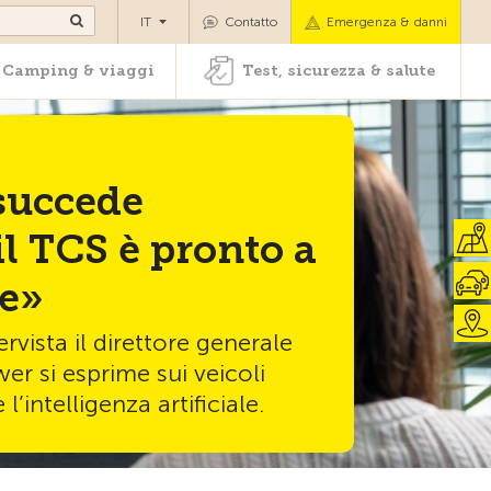
oli
Camping & viaggi
Test, sicurezza & salute
IT
Contatto
Emergenza & danni
Camping & viaggi
Test, sicurezza & salute
succede
il TCS è pronto a
re»
rvista il direttore generale
er si esprime sui veicoli
l’intelligenza artificiale.