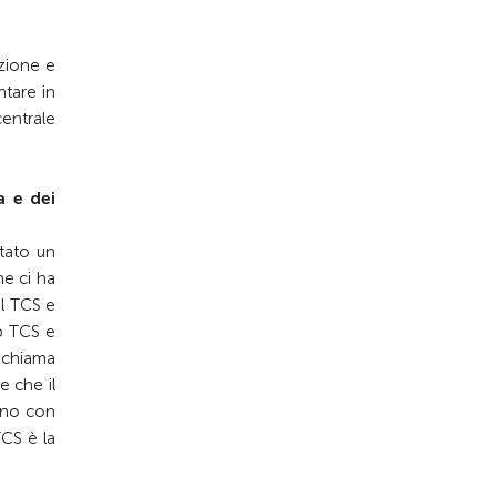
zione e
ntare in
centrale
a e dei
stato un
he ci ha
el TCS e
pp TCS e
i chiama
e che il
ono con
CS è la