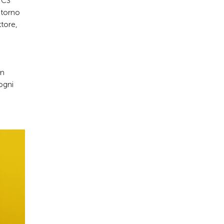
 TCS
ritorno
ttore,
on
ogni