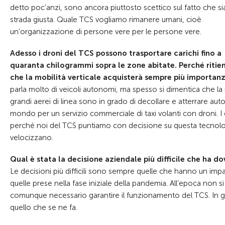
detto poc’anzi, sono ancora piuttosto scettico sul fatto che sia
strada giusta. Quale TCS vogliamo rimanere umani, cioè
un’organizzazione di persone vere per le persone vere.
Adesso i droni del TCS possono trasportare carichi fino a
quaranta chilogrammi sopra le zone abitate. Perché ritie
che la mobilità verticale acquisterà sempre più importan
parla molto di veicoli autonomi, ma spesso si dimentica che la 
grandi aerei di linea sono in grado di decollare e atterrare au
mondo per un servizio commerciale di taxi volanti con droni. I d
perché noi del TCS puntiamo con decisione su questa tecnologia
velocizzano.
Qual è stata la decisione aziendale più difficile che ha d
Le decisioni più difficili sono sempre quelle che hanno un impa
quelle prese nella fase iniziale della pandemia. All’epoca non
comunque necessario garantire il funzionamento del TCS. In g
quello che se ne fa.