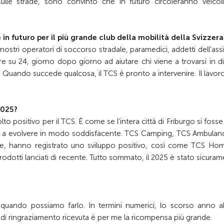
lle strade, sono convinto che in futuro circoleranno veicol
in futuro per il più grande club della mobilità della Svizzera
stri operatori di soccorso stradale, paramedici, addetti dell’ass
re su 24, giorno dopo giorno ad aiutare chi viene a trovarsi in dif
 Quando succede qualcosa, il TCS è pronto a intervenire. Il lavor
2025?
positivo per il TCS. È come se l’intera città di Friburgo si fosse a
ato a evolvere in modo soddisfacente. TCS Camping, TCS Ambulan
one, hanno registrato uno sviluppo positivo, così come TCS Ho
odotti lanciati di recente. Tutto sommato, il 2025 è stato sicura
?
ci quando possiamo farlo. In termini numerici, lo scorso anno 
a di ringraziamento ricevuta è per me la ricompensa più grande.