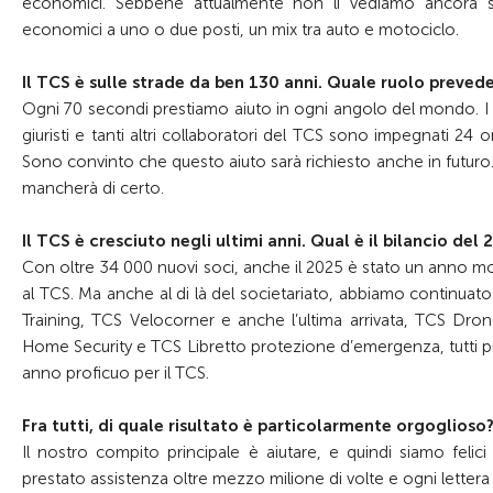
economici. Sebbene attualmente non li vediamo ancora su
economici a uno o due posti, un mix tra auto e motociclo.
Il TCS è sulle strade da ben 130 anni. Quale ruolo prevede 
Ogni 70 secondi prestiamo aiuto in ogni angolo del mondo. I no
giuristi e tanti altri collaboratori del TCS sono impegnati 24 o
Sono convinto che questo aiuto sarà richiesto anche in futuro.
mancherà di certo.
Il TCS è cresciuto negli ultimi anni. Qual è il bilancio del 
Con oltre 34 000 nuovi soci, anche il 2025 è stato un anno molto 
al TCS. Ma anche al di là del societariato, abbiamo continu
Training, TCS Velocorner e anche l’ultima arrivata, TCS Dr
Home Security e TCS Libretto protezione d’emergenza, tutti pr
anno proficuo per il TCS.
Fra tutti, di quale risultato è particolarmente orgoglioso
Il nostro compito principale è aiutare, e quindi siamo feli
prestato assistenza oltre mezzo milione di volte e ogni letter