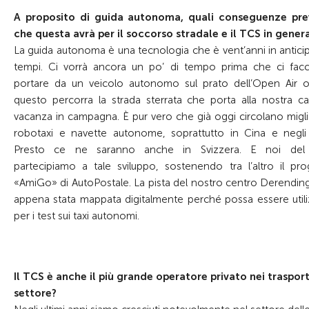
A proposito di guida autonoma, quali conseguenze pr
che questa avrà per il soccorso stradale e il TCS in gener
La guida autonoma è una tecnologia che è vent’anni in anticip
tempi. Ci vorrà ancora un po’ di tempo prima che ci fac
portare da un veicolo autonomo sul prato dell’Open Air 
questo percorra la strada sterrata che porta alla nostra ca
vacanza in campagna. È pur vero che già oggi circolano miglia
robotaxi e navette autonome, soprattutto in Cina e negli
Presto ce ne saranno anche in Svizzera. E noi del
partecipiamo a tale sviluppo, sostenendo tra l’altro il pro
«AmiGo» di AutoPostale. La pista del nostro centro Derendin
appena stata mappata digitalmente perché possa essere utili
per i test sui taxi autonomi.
Il TCS è anche il più grande operatore privato nei trasport
settore?