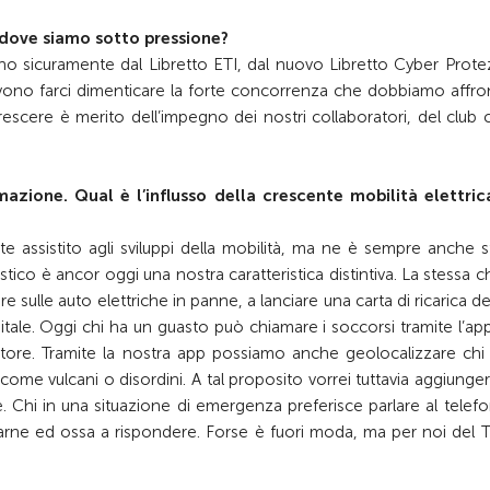
 dove siamo sotto pressione?
no sicuramente dal Libretto ETI, dal nuovo Libretto Cyber Prote
evono farci dimenticare la forte concorrenza che dobbiamo affro
crescere è merito dell’impegno dei nostri collaboratori, del club 
mazione. Qual è l’influsso della crescente mobilità elettric
e assistito agli sviluppi della mobilità, ma ne è sempre anche 
tico è ancor oggi una nostra caratteristica distintiva. La stessa c
re sulle auto elettriche in panne, a lanciare una carta di ricarica d
igitale. Oggi chi ha un guasto può chiamare i soccorsi tramite l’a
rritore. Tramite la nostra app possiamo anche geolocalizzare ch
 come vulcani o disordini. A tal proposito vorrei tuttavia aggiunger
 Chi in una situazione di emergenza preferisce parlare al telef
arne ed ossa a rispondere. Forse è fuori moda, ma per noi del T