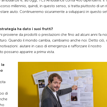
lle ambulanze e, ad oggi, TCS Ambulance conta 400 dipendenti. Il
 scorso millennio, quindi, in questo senso, si tratta piuttosto di un 
estare aiuto. Continueremo sicuramente a svilupparci in questo se
strategia ha dato i suoi frutti?
nchi proviene da prodotti o prestazioni che fino ad alcuni anni fa n
o futuro. Quando il mondo cambia, cambiamo anche noi. Detto ciò, 
otivazioni: aiutare in caso di emergenza e rafforzare il nostro
nto possano apparire a prima vista.
 le
mo
cita
ppo di
anche
 ho