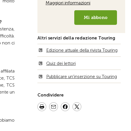
i molto
?
istenza,
ficoltà.
Altri servizi della redazione Touring
o non ci
Edizione attuale della rivista Touring
Quiz dei lettori
ffiliata
Pubblicare un'inserzione su Touring
ce, TCS
me, TCS
mente un
Condividere
abbiamo