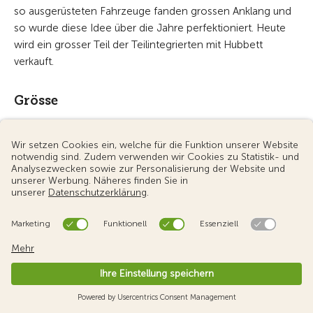
so ausgerüsteten Fahrzeuge fanden grossen Anklang und
so wurde diese Idee über die Jahre perfektioniert. Heute
wird ein grosser Teil der Teilintegrierten mit Hubbett
verkauft.
Grösse
Teilintegrierten sind ähnlich windschnittig wie
Kastenwagen. Die typischen Fahrzeuge sind zwischen 6.5
m und 7 m lang, 2.35 m breit und 2.85 m hoch. Somit sind
sie nur etwas breiter und länger als Kastenwagen und
bieten im Gegenzug aber erheblich mehr Platz und
Stauraum.
Seit einiger Zeit gibt es vermehrt «Van-Angebote» unter
den Teilintegrierten. Das sind Teilintegrierte mit einer
Aufbaubreite von ca. 2.1 m und damit sind diese Fahrzeuge
ähnlich schlank wie zum Beispiel der Fiat-Ducato