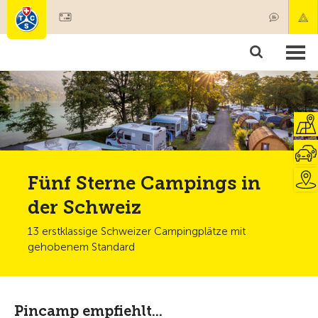
Mitglied werden
Mitgliedschaft & Leistungen
Produkte
Kurse & Fahrzeugchecks
Camping & Reisen
Test, Sicherheit & Gesundheit
Fünf Sterne Campings in
der Schweiz
13 erstklassige Schweizer Campingplätze mit
gehobenem Standard
Pincamp empfiehlt...