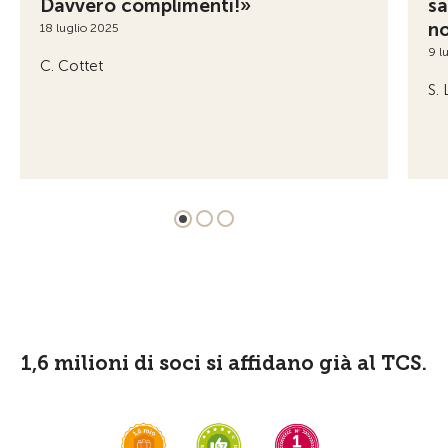
Davvero complimenti!»
sa
no
18 luglio 2025
9 l
C. Cottet
S.
1,6 milioni di soci si affidano già al TCS.