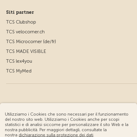
Siti partner
TCS Clubshop
TCS velocorner.ch
TCS Microcorner (de/fr)
TCS MADE VISIBLE
TCS lex4you
TCS MyMed