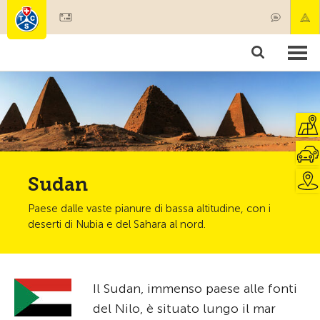
Diventare socio
Societariato & prestazioni
Prodotti
Corsi & controlli veicoli
Camping & viaggi
Test, sicurezza & salute
Sudan
Paese dalle vaste pianure di bassa altitudine, con i
deserti di Nubia e del Sahara al nord.
Il Sudan, immenso paese alle fonti
del Nilo, è situato lungo il mar