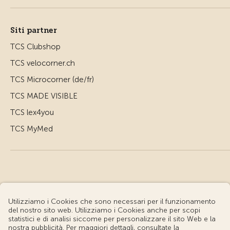
Siti partner
TCS Clubshop
TCS velocorner.ch
TCS Microcorner (de/fr)
TCS MADE VISIBLE
TCS lex4you
TCS MyMed