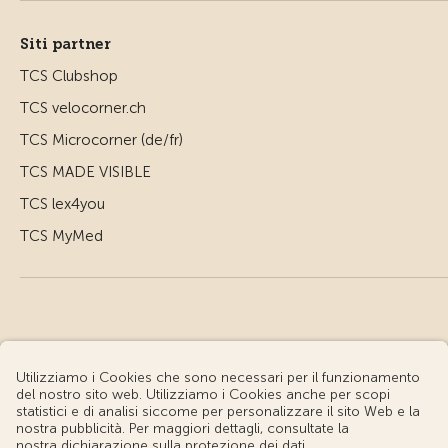
Siti partner
TCS Clubshop
TCS velocorner.ch
TCS Microcorner (de/fr)
TCS MADE VISIBLE
TCS lex4you
TCS MyMed