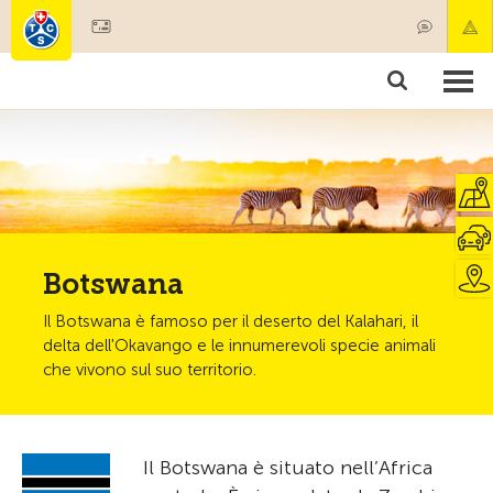
Diventare socio
Societariato & prestazioni
Prodotti
Corsi & controlli veicoli
Camping & viaggi
Test, sicurezza & salute
Botswana
Il Botswana è famoso per il deserto del Kalahari, il
delta dell'Okavango e le innumerevoli specie animali
che vivono sul suo territorio.
Il Botswana è situato nell’Africa