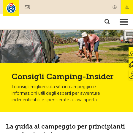
Diventare socio
Societariato & prestazioni
Prodotti
Corsi & controlli veicoli
Camping & viaggi
Test, sicurezza & salute
Consigli Camping-Insider
I consigli migliori sulla vita in campeggio e
informazioni utili degli esperti per avventure
indimenticabili e spensierate all’aria aperta
La guida al campeggio per principianti