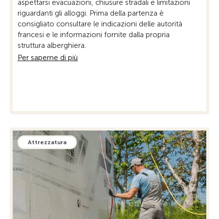
aspettarsi evacuazioni, chiusure stradali e limitazioni
perio
riguardanti gli alloggi. Prima della partenza è
sono
consigliato consultare le indicazioni delle autorità
restr
francesi e le informazioni fornite dalla propria
Per 
struttura alberghiera.
Per saperne di più
Attrezzatura