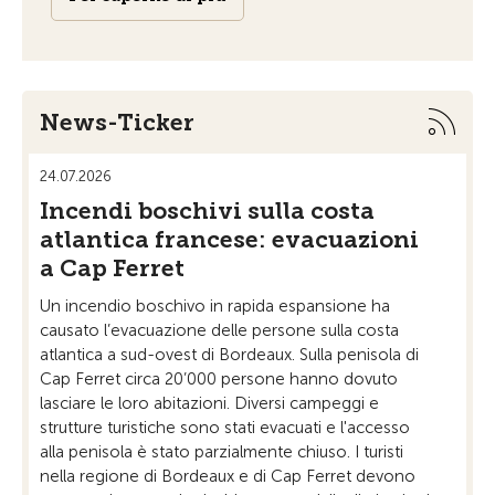
News-Ticker
24.07.2026
21.07
Incendi boschivi sulla costa
Ap
atlantica francese: evacuazioni
sul
a Cap Ferret
vil
sic
Un incendio boschivo in rapida espansione ha
causato l’evacuazione delle persone sulla costa
Su m
atlantica a sud-ovest di Bordeaux. Sulla penisola di
lo st
Cap Ferret circa 20’000 persone hanno dovuto
rispa
lasciare le loro abitazioni. Diversi campeggi e
Tra l
strutture turistiche sono stati evacuati e l'accesso
Karp
alla penisola è stato parzialmente chiuso. I turisti
punta
nella regione di Bordeaux e di Cap Ferret devono
poss