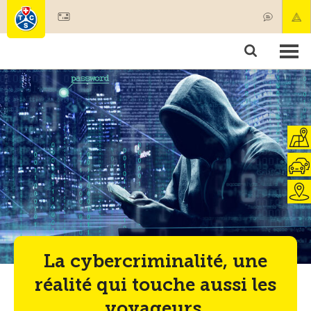
Devenir membre
Membres & prestations
Produits
Cours & contrôles véhicules
Camping & voyages
Tests, sécurité & santé
La cybercriminalité, une
réalité qui touche aussi les
voyageurs.