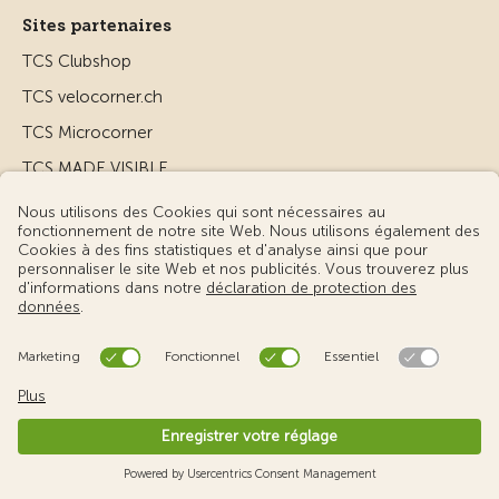
Sites partenaires
TCS Clubshop
TCS velocorner.ch
TCS Microcorner
TCS MADE VISIBLE
TCS lex4you
TCS MyMed
© Touring Club Suisse