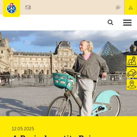
Devenir membre
Membres & prestations
Produits
Cours & contrôles véhicules
Camping & voyages
Tests, sécurité & santé
12.05.2025