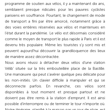
programme de soutien aux vélos, il y a maintenant dix ans,
semblaient presque ridicules pour les pauvres cyclistes
parisiens en souffrance. Pourtant, le changement de mode
de transport a fini par être amorcé, notamment grâce à
des voies entières réservées aux vélos et maintenues en
l’état durant la pandémie. Le vélo est désormais considéré
comme le moyen de transport le plus rapide à Paris et il est
devenu très populaire. Même les touristes s’y sont mis et
peuvent aujourd’hui découvrir la grandiloquence des lieux
de manière assez décontractée.
Nous avons réussi à détacher deux vélos d’une station
Vélib’ située sur la très embouteillée place de la Bastille.
Une manœuvre qui peut s’avérer quel­que peu délicate pour
les non-initiés. Un clavier difficile à manipuler et qui se
déconnecte parfois. En revanche, ces vélos sont
disponibles à tout moment et pres­que partout et ne
doivent pas être remis à la station d’emprunt. Il est ainsi
possible d’interrompre ou de terminer le tour n’importe où.
Notre itinéraire, planifié à la maison par un jour de pluie, est