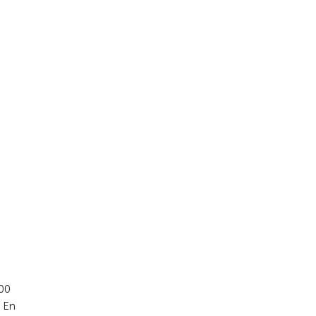
000
. En