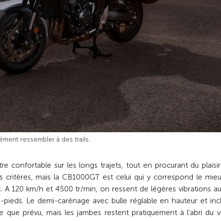
ment ressembler à des trails.
re confortable sur les longs trajets, tout en procurant du plaisir
s critères, mais la CB1000GT est celui qui y correspond le mieu
ss. A 120 km/h et 4500 tr/min, on ressent de légères vibrations a
-pieds. Le demi-carénage avec bulle réglable en hauteur et incl
que prévu, mais les jambes restent pratiquement à l’abri du v