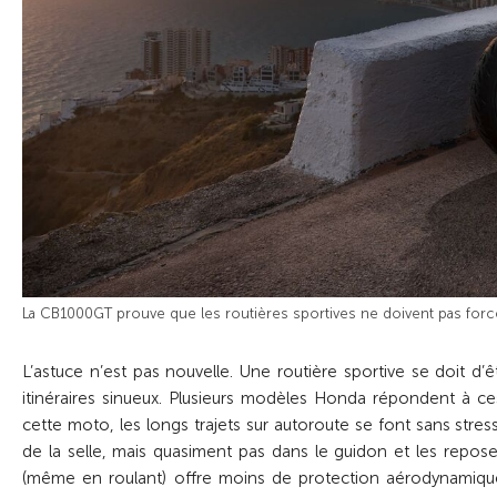
La CB1000GT prouve que les routières sportives ne doivent pas forcé
L’astuce n’est pas nouvelle. Une routière sportive se doit d’êt
itinéraires sinueux. Plusieurs modèles Honda répondent à ce
cette moto, les longs trajets sur autoroute se font sans stre
de la selle, mais quasiment pas dans le guidon et les repose
(même en roulant) offre moins de protection aérodynamique 