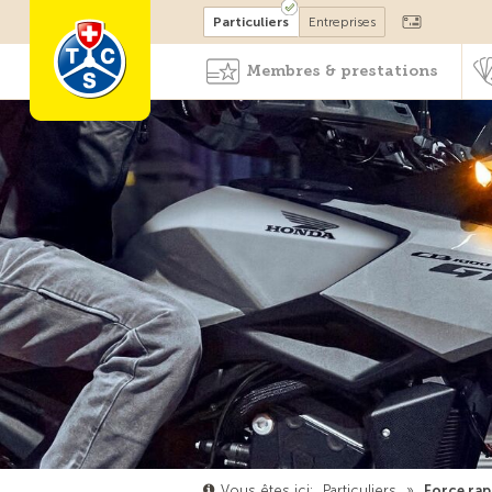
Devenir membre
Particuliers
Entreprises
Membres & prestations
Vous êtes ici:
Particuliers
»
Force rap