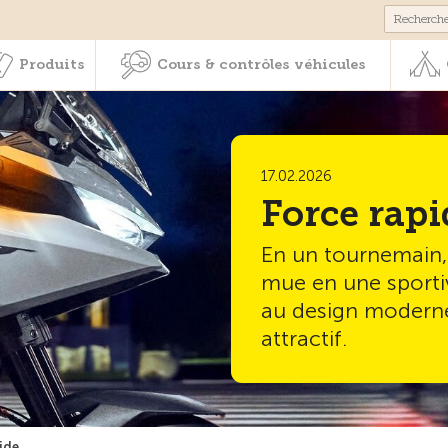
Membres & prestations
Produits
Cours & contrôles véhicul
Produits
Cours & contrôles véhicules
17.02.2026
Force rapi
En un tournemain
mue en une sporti
au design moderne
attractif.
ide