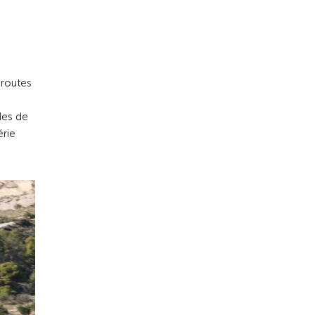
 routes
des de
érie