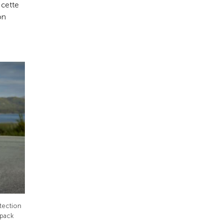
 cette
on
tection
 pack