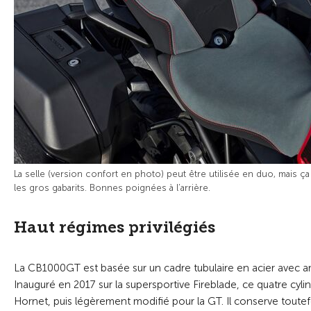
La selle (version confort en photo) peut être utilisée en duo, mais ç
les gros gabarits. Bonnes poignées à l’arrière.
Haut régimes privilégiés
La CB1000GT est basée sur un cadre tubulaire en acier avec am
Inauguré en 2017 sur la supersportive Fireblade, ce quatre cyl
Hornet, puis légèrement modifié pour la GT. Il conserve toutefo